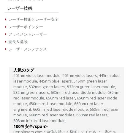
レーザー技術
レーザー技術とレーザー安全
レーザーポインター
アライメントレーザー
波長＆危険
レーザーメンテナンス
人気のタグ
405nm violet laser module,
405nm violet lasers,
445nm blue
laser module,
445nm blue lasers,
515nm green laser
module,
532mm green lasers,
532nm green laser module,
532nm green lasers,
635nm red laser diode module,
635nm
red laser module,
650nm red laser,
650nm red laser diode
module,
650nm red laser module,
660nm red laser
alignment,
660nm red laser diode module,
660nm red laser
module,
660nm red laser modules,
660nm red lasers,
808nm infrared laser module,
100％安全/span>
Berinlasers.comで自信を持って発送してください。 私たち