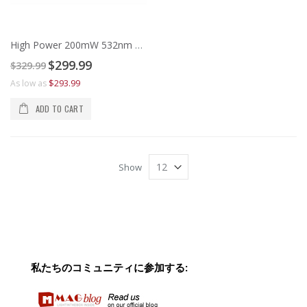
High Power 200mW 532nm Green Laser Diode Module
Special
$299.99
$329.99
Price
$293.99
As low as
ADD TO CART
Show
私たちのコミュニティに参加する: