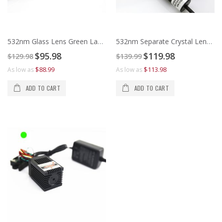
532nm Glass Lens Green Laser Line Generator
532nm Separate Crystal Lens Green Laser Line Generator
Special
Special
$95.98
$119.98
$129.98
$139.99
Price
Price
$88.99
$113.98
As low as
As low as
ADD TO CART
ADD TO CART