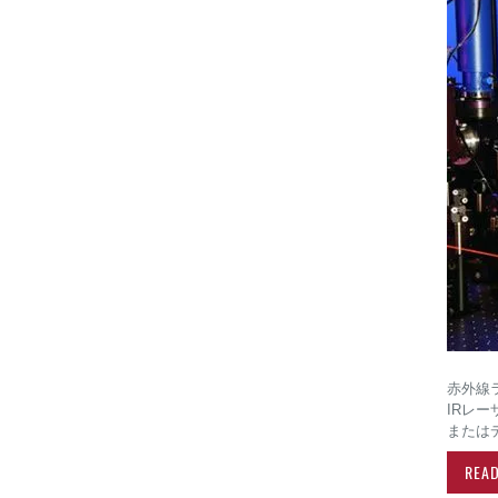
赤外線ラ
IRレ
または
REA