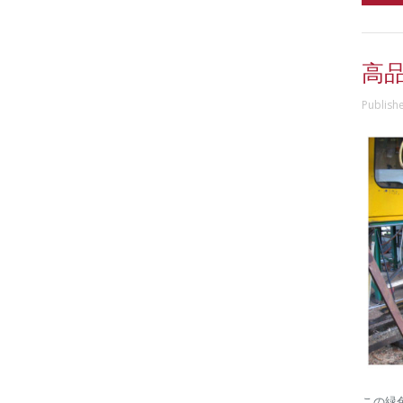
高品
Publish
この緑