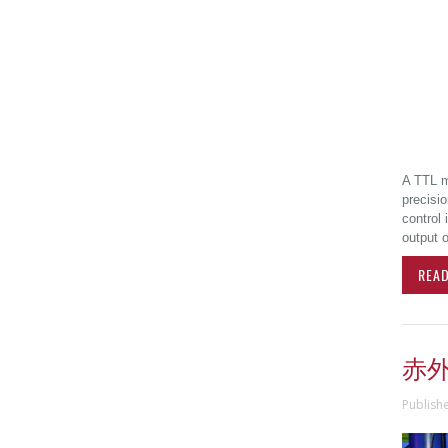
A TTL m
precisio
control 
output o
REA
赤
Publish