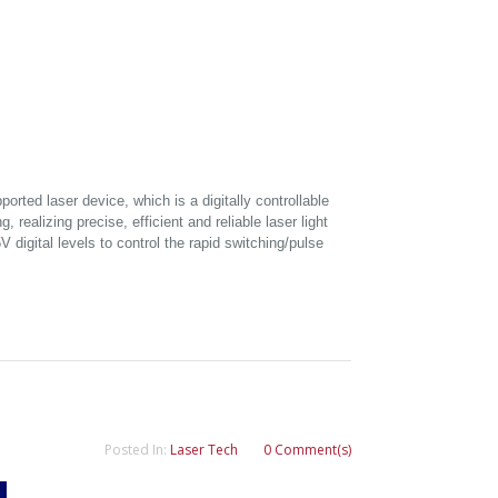
ted laser device, which is a digitally controllable
 realizing precise, efficient and reliable laser light
5V digital levels to control the rapid switching/pulse
Posted In:
Laser Tech
0 Comment(s)