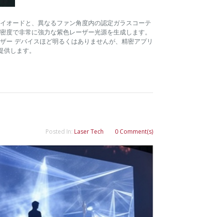
ダイオードと、異なるファン角度内の認定ガラスコーテ
密度で非常に強力な紫色レーザー光源を生成します。
ーザー デバイスほど明るくはありませんが、精密アプリ
提供します。
Posted In:
Laser Tech
0 Comment(s)