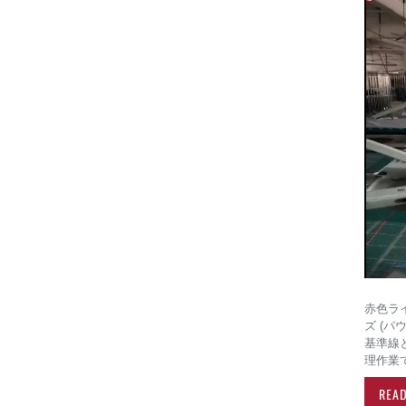
赤色ラ
ズ (
基準線
理作業
REA