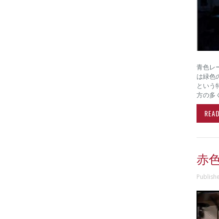
青色レ
は緑色
という
方の多
REA
赤
Publish