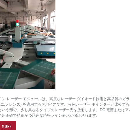
イン レーザー モジュールは、高度なレーザー ダイオード技術と高品質のガラ
パウエル レンズ) を適用するデバイスです。赤色レーザー ポインターと比較
という形で、少し異なるタイプのレーザー光を放射します。DC 電源または
で超正確で精細かつ迅速な応答ライン表示が保証されます。
D MORE