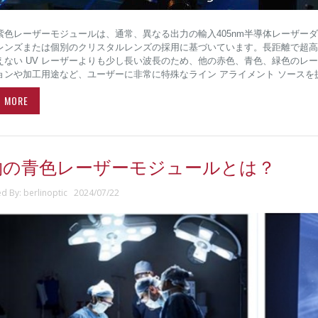
紫色レーザーモジュールは、通常、異なる出力の輸入405nm半導体レーザー
レンズまたは個別のクリスタルレンズの採用に基づいています。長距離で超高
えない UV レーザーよりも少し長い波長のため、他の赤色、青色、緑色のレ
ョンや加工用途など、ユーザーに非常に特殊なライン アライメント ソースを
D MORE
物の青色レーザーモジュールとは？
ed By: berlinoptic 2024/07/22