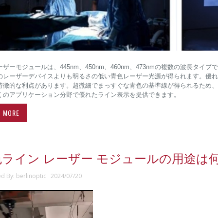
ーザーモジュールは、445nm、450nm、460nm、473nmの複数の波長
のレーザーデバイスよりも明るさの低い青色レーザー光源が得られます。優れ
特徴的な利点があります。超微細でまっすぐな青色の基準線が得られるため、
くのアプリケーション分野で優れたライン表示を提供できます。
D MORE
色ライン レーザー モジュールの用途は何
ed By: berlinoptic 2024/07/20