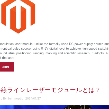
odulation laser module, unlike the formally used DC power supply source suppor
n optical pulse source, using 0–5V digital level to achieve high-speed switching,
in industrial positioning, ranging, marking and scientific research. It adopts 0-
f the laser.
D MORE
外線ラインレーザーモジュールとは？
ed By: berlinoptic 2024/07/27