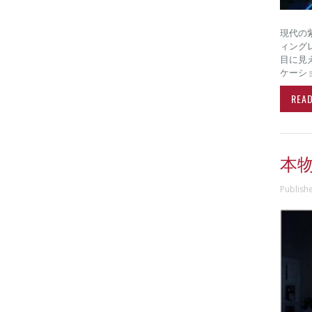
現代の
ィング
目に見
ケーシ
REA
本
Publish