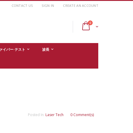
CONTACT US
SIGN IN
CREATE AN ACCOUNT
items
0
Cart
ァイバー·テスト
波長
Posted In:
Laser Tech
0 Comment(s)