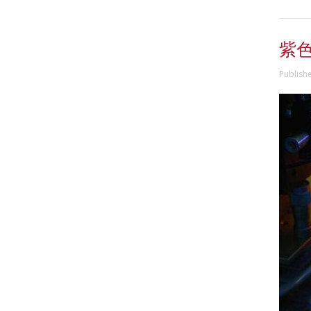
紫
Publish