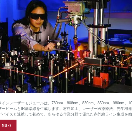
インレーザーモジュールは、780nm、808nm、830nm、850nm、980nm、
ーザービームとIR基準線を生成します。材料加工、レーザー医療療法、光学機
デバイスと連携して初めて、あらゆる作業分野で優れた赤外線ライン生成を効
D MORE