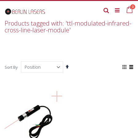
Skip
it
0
to
Ca
Search
Content
Products tagged with: 'ttl-modulated-infrared-
cross-line-laser-module'
Set
View
Sort By
Descending
as
Grid
List
Direction