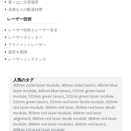
我々はに出荷場所
見積もりの配達時間
レーザー技術
レーザー技術とレーザー安全
レーザーポインター
アライメントレーザー
波長＆危険
レーザーメンテナンス
人気のタグ
405nm violet laser module,
405nm violet lasers,
445nm blue
laser module,
445nm blue lasers,
515nm green laser
module,
532mm green lasers,
532nm green laser module,
532nm green lasers,
635nm red laser diode module,
635nm
red laser module,
650nm red laser,
650nm red laser diode
module,
650nm red laser module,
660nm red laser
alignment,
660nm red laser diode module,
660nm red laser
module,
660nm red laser modules,
660nm red lasers,
808nm infrared laser module,