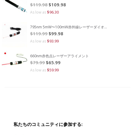
Special
$119.98
$109.98
Price
$96.30
As low as
795nm 5mW〜100mW赤外線レーザーダイオードモジュール
Special
$119.99
$99.98
Price
$93.99
As low as
660nm赤色点レーザーアライメント
Special
$79.99
$65.99
Price
$59.99
As low as
私たちのコミュニティに参加する: