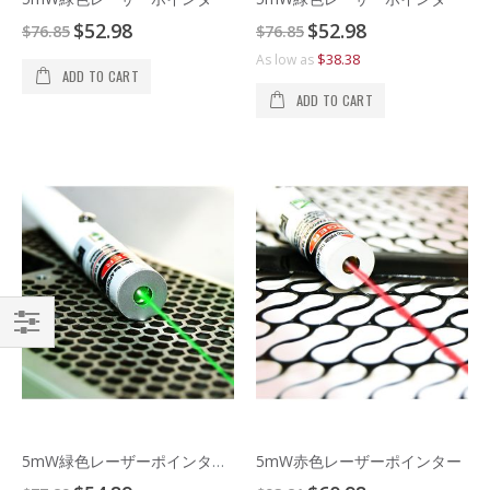
Special
Special
$52.98
$52.98
$76.85
$76.85
Price
Price
$38.38
As low as
ADD TO CART
ADD TO CART
シ
ョ
ッ
プ
5mW緑色レーザーポインター安全キー付き
5mW赤色レーザーポインター
バ
Special
Special