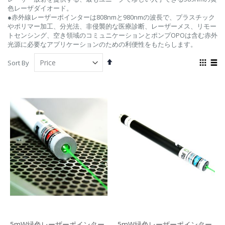
色レーザダイオード。
●赤外線レーザーポインターは808nmと980nmの波長で、プラスチック
やポリマー加工、分光法、非侵襲的な医療診断、レーザーメス、リモー
トセンシング、空き領域のコミュニケーションとポンプOPOは含む赤外
光源に必要なアプリケーションのための利便性をもたらします。
Set
View
Sort By
Descending
as
Grid
List
Direction
5mW緑色レーザーポインター
5mW緑色レーザーポインター