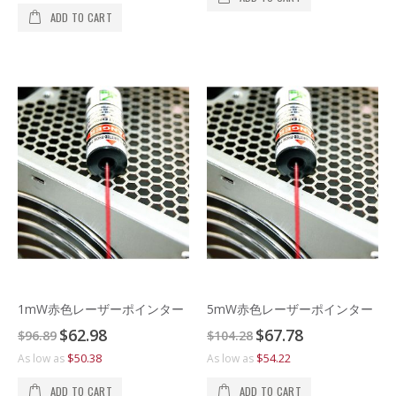
ADD TO CART
1mW赤色レーザーポインター
5mW赤色レーザーポインター
Special
Special
$62.98
$67.78
$96.89
$104.28
Price
Price
$50.38
$54.22
As low as
As low as
ADD TO CART
ADD TO CART