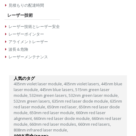
見積もりの配達時間
レーザー技術
レーザー技術とレーザー安全
レーザーポインター
アライメントレーザー
波長＆危険
レーザーメンテナンス
人気のタグ
405nm violet laser module,
405nm violet lasers,
445nm blue
laser module,
445nm blue lasers,
515nm green laser
module,
532mm green lasers,
532nm green laser module,
532nm green lasers,
635nm red laser diode module,
635nm
red laser module,
650nm red laser,
650nm red laser diode
module,
650nm red laser module,
660nm red laser
alignment,
660nm red laser diode module,
660nm red laser
module,
660nm red laser modules,
660nm red lasers,
808nm infrared laser module,
100％安全/span>