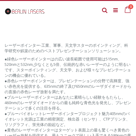
Skip
it
0
to
Ca
Search
Content
レーザーポインター-工業、軍事、天文学スターのポインティング、科
学研究や娯楽のためのベストプレゼンテーションソリューション。
●緑色レーザーポインターはの広い波長範囲で使用可能は515nm、
520nmと532nm,少なくとも5倍、伝統的な赤いレーザーのように明るい
です、スターポインティング、天文学、および様々なプレゼンテーショ
ンの機会に優れている。
●赤色レーザーポインターは、プレゼンテーションの分野で高輝度、強
い赤色光を提供する、635nmの終了及び650nmのレーザダイオードから
の直接の赤色レーザ放射を満たす。
●ブルーレーザーポインターはあなたに素晴らしい経験をもたらし、
460nmのレーザダイオードからの最も純粋な青色光を発光し、プレゼン
テーションで多くの注目を得る。
●ブルーバイオレットレーザーポインタープロジェクト魅力405nmのバ
イオレット光源は工業の精密測定、検出器（センサ）、CTPプリンタ、
リソグラフィ、蛍光体の励起など。
●黄色のレーザーポインターはターゲット表面上の最も驚くべき黄色の
レーザー放射を提供する、最もユニークで珍しい入手できる589nmの黄