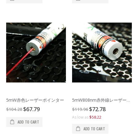
5mW赤色レーザーポインター
5mW808nm赤外線レーザーポインター
Special
Special
$67.79
$72.78
$104.28
$119.96
Price
Price
$58.22
As low as
ADD TO CART
ADD TO CART