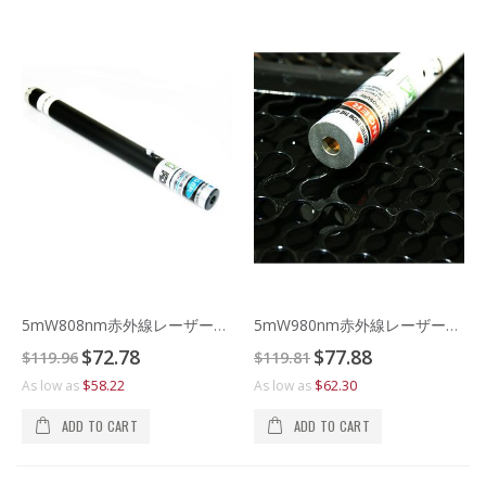
5mW808nm赤外線レーザーポインター
5mW980nm赤外線レーザーポインター
Special
Special
$72.78
$77.88
$119.96
$119.81
Price
Price
$58.22
$62.30
As low as
As low as
ADD TO CART
ADD TO CART