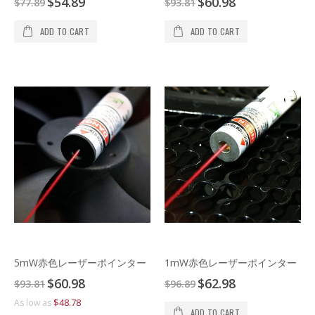
$54.89
$60.98
イ
$77.89
$93.81
Price
Price
ADD TO CART
ADD TO CART
5mW赤色レーザーポインター
1mW赤色レーザーポインター
Special
Special
$60.98
$62.98
$93.81
$96.89
Price
Price
$48.78
As low as
ADD TO CART