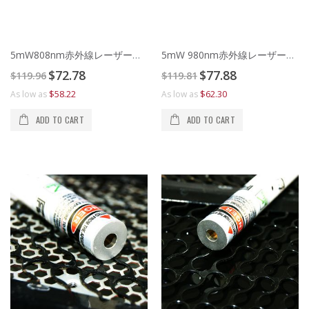
5mW808nm赤外線レーザーポインター
5mW 980nm赤外線レーザーポインター
Special
Special
$72.78
$77.88
$119.96
$119.81
Price
Price
$58.22
$62.30
As low as
As low as
ADD TO CART
ADD TO CART