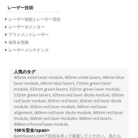
レーザー技術
レーザー技術とレーザー安全
レーザーポインター
アライメントレーザー
波長＆危険
レーザーメンテナンス
人気のタグ
405nm violet laser module,
405nm violet lasers,
445nm blue
laser module,
445nm blue lasers,
515nm green laser
module,
532mm green lasers,
532nm green laser module,
532nm green lasers,
635nm red laser diode module,
635nm
red laser module,
650nm red laser,
650nm red laser diode
module,
650nm red laser module,
660nm red laser
alignment,
660nm red laser diode module,
660nm red laser
module,
660nm red laser modules,
660nm red lasers,
808nm infrared laser module,
100％安全/span>
Berinlasers.comで自信を持って発送してください。 私たち