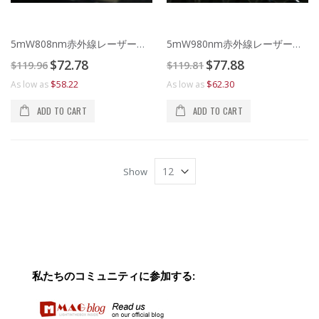
5mW808nm赤外線レーザーポインター
5mW980nm赤外線レーザーポインター
Special
Special
$72.78
$77.88
$119.96
$119.81
Price
Price
$58.22
$62.30
As low as
As low as
ADD TO CART
ADD TO CART
Show
私たちのコミュニティに参加する: