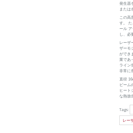
発生器
または
この高
す。 
ール 
し、必
レーザ
ザーモ
ができ
業であ
ライン
非常に
直径 1
ビーム
ヒート
な熱放
Tags:
レー