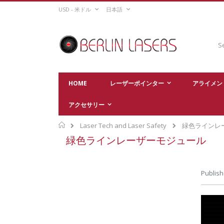
Skip
CURRENCY
LANGUAGE
USD - 米ドル
日本語
to
Content
Sear
HOME
レーザーポインター
アライメン
アクセサリー
Home
Laser Tech and Laser Safety
緑色ラインレ
緑色ラインレーザーモジュール
Publish