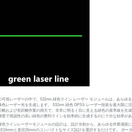
の可視レーザーの中で、532nm 緑色ライン レーザー モジュールは、あら
緑色レーザー光を生成します。 532nm 緑色 DPSS レーザー技術を最大
距離および長距離作業の両方で、非常に明るく目に見える緑色の基準線を生成
輝度で視認性の高い緑色の整列ラインを効率的に生成するのに十分な効率があ
nm緑色ラインレーザーモジュールの設計は、設計当初から、あらゆる作業場面
直径16mmと直径26mmのコンパクトなサイズ設計を選択するだけです。 ポ