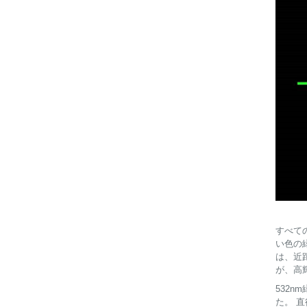
すべて
い色の
は、近
が、高
532
た。 