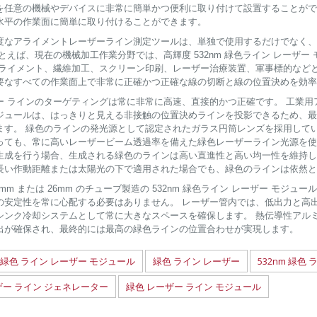
を任意の機械やデバイスに非常に簡単かつ便利に取り付けて設置することがで
水平の作業面に簡単に取り付けることができます。
度なアライメントレーザーライン測定ツールは、単独で使用するだけでなく、
たとえば、現在の機械加工作業分野では、高輝度 532nm 緑色ライン レーザ
アライメント、繊維加工、スクリーン印刷、レーザー治療装置、軍事標的など
要なすべての作業面上で非常に正確かつ正確な線の切断と線の位置決めを効率
ー ラインのターゲティングは常に非常に高速、直接的かつ正確です。 工業
ジュールは、はっきりと見える非接触の位置決めラインを投影できるため、最
ます。 緑色のラインの発光源として認定されたガラス円筒レンズを採用して
っても、常に高いレーザービーム透過率を備えた緑色レーザーライン光源を使
生成を行う場合、生成される緑色のラインは高い直進性と高い均一性を維持しま
長い作動距離または太陽光の下で適用された場合でも、緑色のラインは依然と
6mm または 26mm のチューブ製造の 532nm 緑色ライン レーザー モ
の安定性を常に心配する必要はありません。 レーザー管内では、低出力と高出
シンク冷却システムとして常に大きなスペースを確保します。 熱伝導性アル
出が確保され、最終的には最高の緑色ラインの位置合わせが実現します。
緑色 ライン レーザー モジュール
緑色 ライン レーザー
532nm 緑色
ザー ライン ジェネレーター
緑色 レーザー ライン モジュール