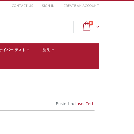
CONTACT US
SIGN IN
CREATE AN ACCOUNT
items
0
Cart
ァイバー·テスト
波長
Posted In:
Laser Tech