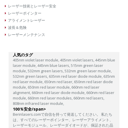
レーザー技術とレーザー安全
レーザーポインター
アライメントレーザー
波長＆危険
レーザーメンテナンス
人気のタグ
405nm violet laser module,
405nm violet lasers,
445nm blue
laser module,
445nm blue lasers,
515nm green laser
module,
532mm green lasers,
532nm green laser module,
532nm green lasers,
635nm red laser diode module,
635nm
red laser module,
650nm red laser,
650nm red laser diode
module,
650nm red laser module,
660nm red laser
alignment,
660nm red laser diode module,
660nm red laser
module,
660nm red laser modules,
660nm red lasers,
808nm infrared laser module,
100％安全/span>
Berinlasers.comで自信を持って発送してください。 私たち
は、すべてのレーザーポインター、レーザーアライメント、
レーザーモジュール、レーザーダイオードが、保証された品