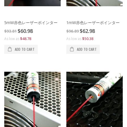
5mW赤色レーザーポインター
1mW赤色レーザーポインター
Special
Special
$60.98
$62.98
$93.81
$96.89
Price
Price
$48.78
$50.38
As low as
As low as
ADD TO CART
ADD TO CART