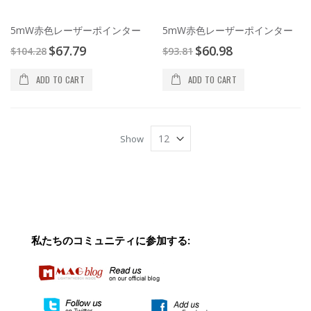
5mW赤色レーザーポインター
5mW赤色レーザーポインター
Special
Special
$67.79
$60.98
$104.28
$93.81
Price
Price
ADD TO CART
ADD TO CART
Show
私たちのコミュニティに参加する: