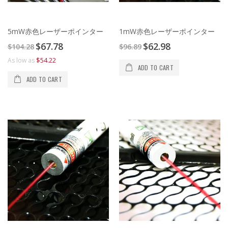
5mW赤色レーザーポインター
1mW赤色レーザーポインター
Special
Special
$67.78
$62.98
$104.28
$96.89
Price
Price
$54.22
As low as
ADD TO CART
ADD TO CART