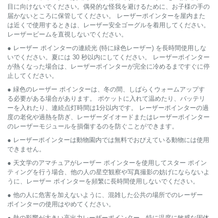
目に向けないでください。偶発的な怪我を避けるために、お子様の手の
届かないところに保管してください。 レーザーポインターを屋内また
は近くで使用するときは、レーザー安全ゴーグルを着用してください。
レーザービームを直視しないでください。
● レーザー ポインターの連続光 (特に緑色レーザー) を長時間使用しな
いでください。夏には 30 秒以内にしてください。 レーザーポインター
が熱くなった場合は、レーザーポインターが完全に冷めるまですぐに停
止してください。
● 緑色のレーザー ポインターは、冬の間、しばらくウォームアップす
る必要がある場合があります。 ポケットに入れて温めたり、バッテリ
ーを入れたり、連続点灯時間は1分以内です。 レーザーポインターの過
度の老化や過熱を防ぎ、レーザーダイオードまたはレーザーポインター
のレーザーモジュールを損傷するのを防ぐことができます。
● レーザーポインターは動物園内では無料でおびえている動物には使用
できません。
● 天文学のアマチュアがレーザー ポインターを使用してスター ポイン
ティングを行う場合、他の人の星空観察や写真撮影の妨げにならないよ
うに、レーザー ポインターを頻繁に長時間使用しないでください。
● 他の人に危害を加えないように、混雑した公共の場所でのレーザー
ポインターの使用はやめてください。
● 熱の影響が大きい高出力レーザーポインター、特に温度に敏感な固体