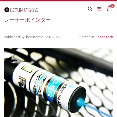
Skip
it
0
to
Ca
Search
Content
レーザーポインター
Published By: berlinoptic 2023/05/09
Posted In:
Laser Tech