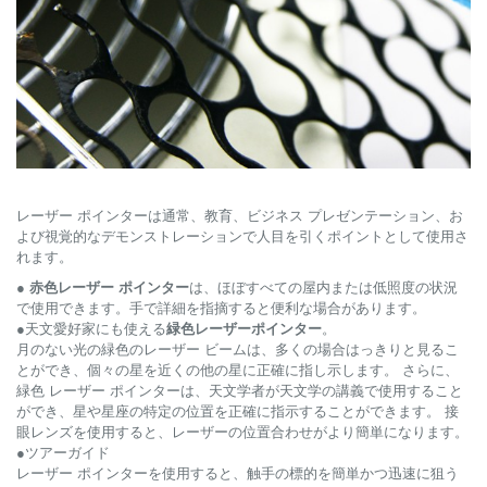
レーザー ポインターは通常、教育、ビジネス プレゼンテーション、お
よび視覚的なデモンストレーションで人目を引くポイントとして使用さ
れます。
●
赤色レーザー ポインター
は、ほぼすべての屋内または低照度の状況
で使用できます。手で詳細を指摘すると便利な場合があります。
●天文愛好家にも使える
緑色レーザーポインター
。
月のない光の緑色のレーザー ビームは、多くの場合はっきりと見るこ
とができ、個々の星を近くの他の星に正確に指し示します。 さらに、
緑色 レーザー ポインターは、天文学者が天文学の講義で使用すること
ができ、星や星座の特定の位置を正確に指示することができます。 接
眼レンズを使用すると、レーザーの位置合わせがより簡単になります。
●ツアーガイド
レーザー ポインターを使用すると、触手の標的を簡単かつ迅速に狙う