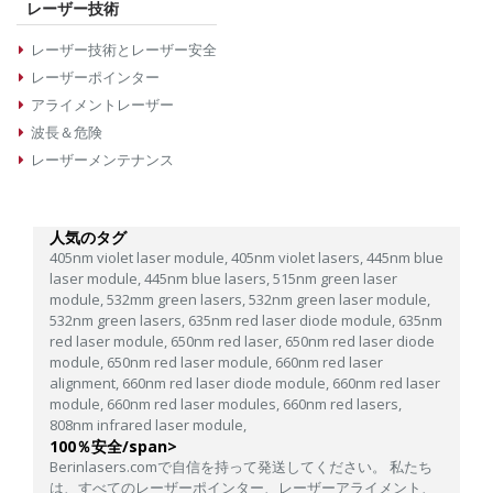
レーザー技術
レーザー技術とレーザー安全
レーザーポインター
アライメントレーザー
波長＆危険
レーザーメンテナンス
人気のタグ
405nm violet laser module,
405nm violet lasers,
445nm blue
laser module,
445nm blue lasers,
515nm green laser
module,
532mm green lasers,
532nm green laser module,
532nm green lasers,
635nm red laser diode module,
635nm
red laser module,
650nm red laser,
650nm red laser diode
module,
650nm red laser module,
660nm red laser
alignment,
660nm red laser diode module,
660nm red laser
module,
660nm red laser modules,
660nm red lasers,
808nm infrared laser module,
100％安全/span>
Berinlasers.comで自信を持って発送してください。 私たち
は、すべてのレーザーポインター、レーザーアライメント、