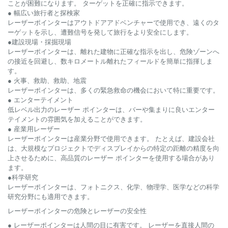
ことが困難になります。 ターゲットを正確に指示できます。
● 幅広い旅行者と探検家
レーザーポインターはアウトドアアドベンチャーで使用でき、遠くのタ
ーゲットを示し、遭難信号を発して旅行をより安全にします。
●建設現場・採掘現場
レーザーポインターは、離れた建物に正確な指示を出し、危険ゾーンへ
の接近を回避し、数キロメートル離れたフィールドを簡単に指揮しま
す。
● 火事、救助、救助、地震
レーザーポインターは、多くの緊急救命の機会において特に重要です。
● エンターテイメント
低レベル出力のレーザー ポインターは、バーや集まりに良いエンター
テイメントの雰囲気を加えることができます。
● 産業用レーザー
レーザーポインターは産業分野で使用できます。 たとえば、建設会社
は、大規模なプロジェクトでディスプレイからの特定の距離の精度を向
上させるために、高品質のレーザー ポインターを使用する場合があり
ます。
●科学研究
レーザーポインターは、フォトニクス、化学、物理学、医学などの科学
研究分野にも適用できます。
レーザーポインターの危険とレーザーの安全性
● レーザーポインターは人間の目に有害です。 レーザーを直接人間の