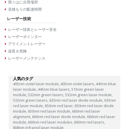
我々はに出荷場所
見積もりの配達時間
レーザー技術
レーザー技術とレーザー安全
レーザーポインター
アライメントレーザー
波長＆危険
レーザーメンテナンス
人気のタグ
405nm violet laser module,
405nm violet lasers,
445nm blue
laser module,
445nm blue lasers,
515nm green laser
module,
532mm green lasers,
532nm green laser module,
532nm green lasers,
635nm red laser diode module,
635nm
red laser module,
650nm red laser,
650nm red laser diode
module,
650nm red laser module,
660nm red laser
alignment,
660nm red laser diode module,
660nm red laser
module,
660nm red laser modules,
660nm red lasers,
808nm infrared laser module,