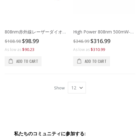
808nm赤外線レーザーダイオードモジュール
High Power 808nm 500mW-1000mW Infrared Laser Diode Module
Special
Special
$98.99
$316.99
$108.98
$346.99
Price
Price
$90.23
$310.99
As low as
As low as
ADD TO CART
ADD TO CART
Show
私たちのコミュニティに参加する: