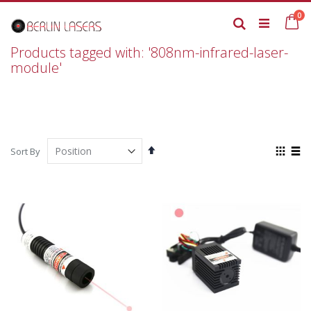
Skip
it
0
to
Ca
Search
Content
Products tagged with: '808nm-infrared-laser-
module'
Set
View
Sort By
Descending
as
Grid
List
Direction