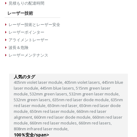
見積もりの配達時間
レーザー技術
レーザー技術とレーザー安全
レーザーポインター
アライメントレーザー
波長＆危険
レーザーメンテナンス
人気のタグ
405nm violet laser module,
405nm violet lasers,
445nm blue
laser module,
445nm blue lasers,
515nm green laser
module,
532mm green lasers,
532nm green laser module,
532nm green lasers,
635nm red laser diode module,
635nm
red laser module,
650nm red laser,
650nm red laser diode
module,
650nm red laser module,
660nm red laser
alignment,
660nm red laser diode module,
660nm red laser
module,
660nm red laser modules,
660nm red lasers,
808nm infrared laser module,
100％安全/span>