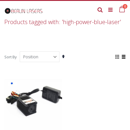
Skip
it
0
to
Ca
Search
Content
Products tagged with: 'high-power-blue-laser'
Set
View
Sort By
Descending
as
Grid
List
Direction