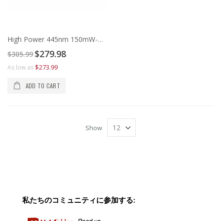
High Power 445nm 150mW-500mW Blue Laser Diode Module
Special
$279.98
$305.99
Price
$273.99
As low as
ADD TO CART
Show
私たちのコミュニティに参加する: