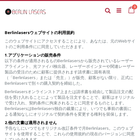
Skip
it
0
to
Ca
Search
Content
Berlinlasersウェブサイトの利用規約
このウェブサイトにアクセスすることにより、あなたは、元のWebサイ
トのご利用条件にに同意していただきます。
1.アプリケーションの販売条件
以下の条件が適用されるものBerlinlasersから販売されているレーザー
アライメント、光ファイバ検出器、レーザーポインターや関連レーザー
製品の受注のために顧客に提供されます請求書に固有表現
（「Berlinlasers」または「売主」）が販売、顧客がない限り、正式に
Berlinlasersで別々の購入契約を締結した。
Berlinlasersオンラインストア上または請求書を経由して製品注文の配
信を受け入れることによって製品を注文することで、顧客はオリジナル
で受け入れ、契約条件に拘束されることに同意するものとします。
BerlinlasersはBerlinlasers独自の裁量により、いつでも事前の書面に
よる通知なしにオリジナルで契約条件を変更する権利を留保します。
2.他の文書は適用されません
予告なしにいつでもオリジナル改訂条件で月Berlinlasers。このウェブ
サイトを使用することで、これらの使用規約の現在のバージョンに同意
していただきます。