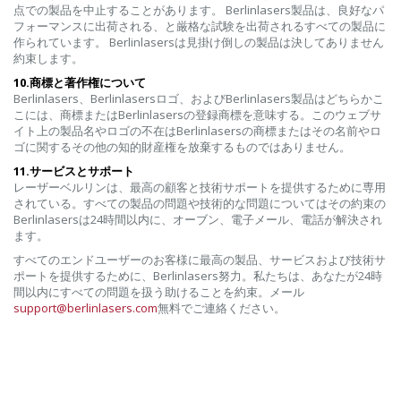
点での製品を中止することがあります。 Berlinlasers製品は、良好なパ
フォーマンスに出荷される、と厳格な試験を出荷されるすべての製品に
作られています。 Berlinlasersは見掛け倒しの製品は決してありません
約束します。
10.商標と著作権について
Berlinlasers、Berlinlasersロゴ、およびBerlinlasers製品はどちらかこ
こには、商標またはBerlinlasersの登録商標を意味する。このウェブサ
イト上の製品名やロゴの不在はBerlinlasersの商標またはその名前やロ
ゴに関するその他の知的財産権を放棄するものではありません。
11.サービスとサポート
レーザーベルリンは、最高の顧客と技術サポートを提供するために専用
されている。すべての製品の問題や技術的な問題についてはその約束の
Berlinlasersは24時間以内に、オーブン、電子メール、電話が解決され
ます。
すべてのエンドユーザーのお客様に最高の製品、サービスおよび技術サ
ポートを提供するために、Berlinlasers努力。私たちは、あなたが24時
間以内にすべての問題を扱う助けることを約束。メール
support@berlinlasers.com
無料でご連絡ください。