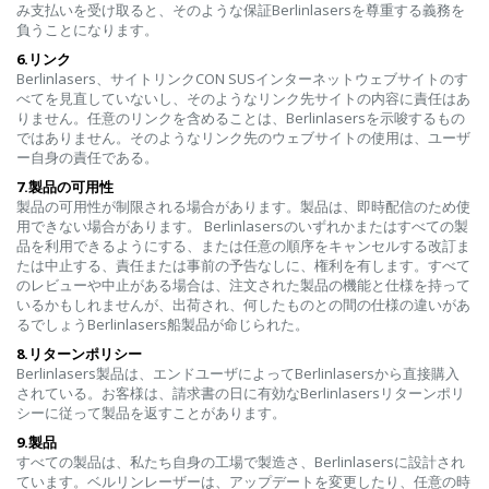
み支払いを受け取ると、そのような保証Berlinlasersを尊重する義務を
負うことになります。
6.リンク
Berlinlasers、サイトリンクCON SUSインターネットウェブサイトのす
べてを見直していないし、そのようなリンク先サイトの内容に責任はあ
りません。任意のリンクを含めることは、Berlinlasersを示唆するもの
ではありません。そのようなリンク先のウェブサイトの使用は、ユーザ
ー自身の責任である。
7.製品の可用性
製品の可用性が制限される場合があります。製品は、即時配信のため使
用できない場合があります。 Berlinlasersのいずれかまたはすべての製
品を利用できるようにする、または任意の順序をキャンセルする改訂ま
たは中止する、責任または事前の予告なしに、権利を有します。すべて
のレビューや中止がある場合は、注文された製品の機能と仕様を持って
いるかもしれませんが、出荷され、何したものとの間の仕様の違いがあ
るでしょうBerlinlasers船製品が命じられた。
8.リターンポリシー
Berlinlasers製品は、エンドユーザによってBerlinlasersから直接購入
されている。お客様は、請求書の日に有効なBerlinlasersリターンポリ
シーに従って製品を返すことがあります。
9.製品
すべての製品は、私たち自身の工場で製造さ、Berlinlasersに設計され
ています。ベルリンレーザーは、アップデートを変更したり、任意の時