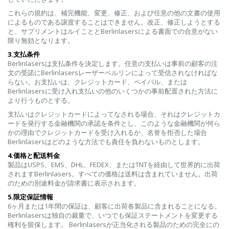
これらの規約は、補完機能、変更、修正、および任意の他の文書の使用
によるものである譲渡することはできません。改正、修正しようとする
と、サプリメントはルイこととBerlinlasersによる書面での合意がない
限り無効となります。
3.支払条件
Berlinlasersは支払条件を決定します。任意の支払いは事前の顧客の注
文の受諾にBerlinlasersレーザーベルリンによって受信されなければな
らない。お支払いは、クレジットカード、ペイパル、または
Berlinlasersに受け入れ支払いの他のいくつかの事前配置された方法に
より行うものとする。
支払いはクレジットカードによってなされる場合、それはクレジットカ
ードを発行する金融機関の承認を条件とし、このような金融機関が何ら
かの理由でクレジットカードを受け入れるか、名誉を拒否した場合
Berlinlasersはどのような方法でも責任を負わないものとします。
4.価格と配送料金
製品はUSPS、EMS、DHL、FEDEX、またはTNTを経由して世界的に出荷
されますBerlinlasers。すべての価格は送料は含まれていません。出荷
のための別途料金が請求書に表示されます。
5.限定保証情報
6ヶ月または1年間の保証は、顧客に出荷各製品に含まれることになる。
Berlinlasersは独自の裁量で、いつでも保証ステートメントを変更する
権利を留保します。 Berlinlasersが正当化される製品のための完全にの