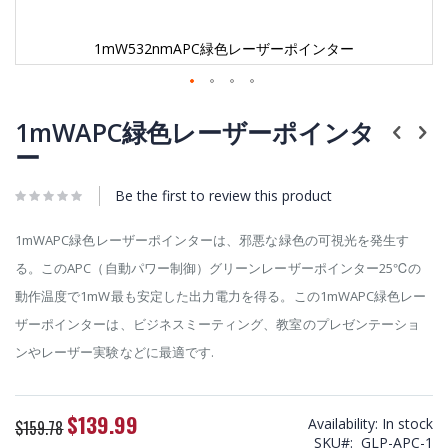
1mW532nmAPC緑色レーザーポインター
Skip
to
1mWAPC緑色レーザーポインタ
the
ー
beginning
of
Be the first to review this product
the
images
gallery
1mWAPC緑色レーザーポインターは、邪悪な緑色の可視光を発生す
る。このAPC（自動パワー制御）グリーンレーザーポインター25℃の
動作温度で1mW最も安定した出力電力を得る。この1mWAPC緑色レー
ザーポインターは、ビジネスミーティング、教室のプレゼンテーショ
ンやレーザー実験などに最適です.
$139.99
Special
Availability:
In stock
$159.78
Price
SKU
GLP-APC-1