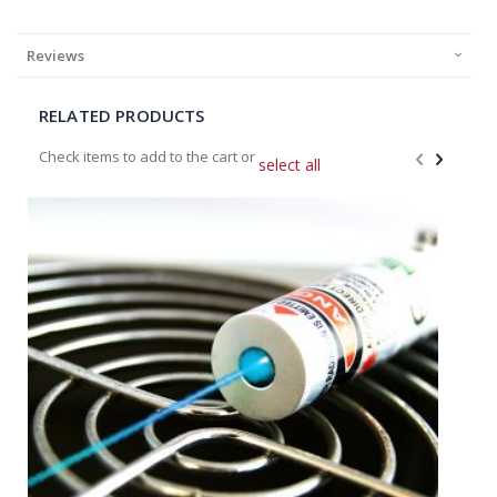
Reviews
RELATED PRODUCTS
Check items to add to the cart or
select all
Add
A
to
t
Cart
C