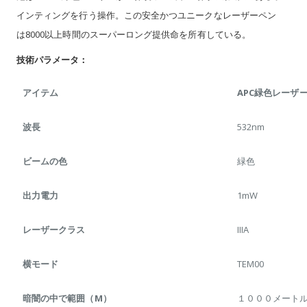
インティングを行う操作。この安全かつユニークなレーザーペン
は8000以上時間のスーパーロング提供命を所有している。
技術パラメータ：
アイテム
APC緑色レーザ
波長
532nm
ビームの色
緑色
出力電力
1mW
レーザークラス
IIIA
横モード
TEM00
暗闇の中で範囲（M）
１０００メート