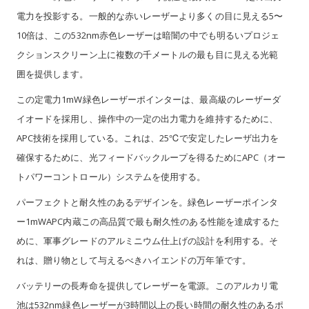
電力を投影する。一般的な赤いレーザーより多くの目に見える5〜
10倍は、この532nm赤色レーザーは暗闇の中でも明るいプロジェ
クションスクリーン上に複数の千メートルの最も目に見える光範
囲を提供します。
この定電力1mW緑色レーザーポインターは、最高級のレーザーダ
イオードを採用し、操作中の一定の出力電力を維持するために、
APC技術を採用している。これは、25℃で安定したレーザ出力を
確保するために、光フィードバックループを得るためにAPC（オー
トパワーコントロール）システムを使用する。
パーフェクトと耐久性のあるデザインを。緑色レーザーポインタ
ー1mWAPC内蔵この高品質で最も耐久性のある性能を達成するた
めに、軍事グレードのアルミニウム仕上げの設計を利用する。そ
れは、贈り物として与えるべきハイエンドの万年筆です。
バッテリーの長寿命を提供してレーザーを電源。このアルカリ電
池は532nm緑色レーザーが3時間以上の長い時間の耐久性のあるポ