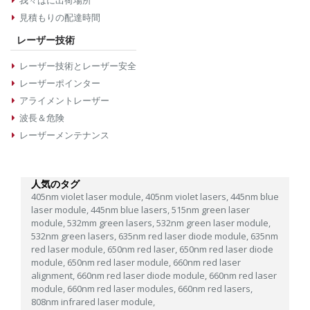
我々はに出荷場所
見積もりの配達時間
レーザー技術
レーザー技術とレーザー安全
レーザーポインター
アライメントレーザー
波長＆危険
レーザーメンテナンス
人気のタグ
405nm violet laser module,
405nm violet lasers,
445nm blue
laser module,
445nm blue lasers,
515nm green laser
module,
532mm green lasers,
532nm green laser module,
532nm green lasers,
635nm red laser diode module,
635nm
red laser module,
650nm red laser,
650nm red laser diode
module,
650nm red laser module,
660nm red laser
alignment,
660nm red laser diode module,
660nm red laser
module,
660nm red laser modules,
660nm red lasers,
808nm infrared laser module,