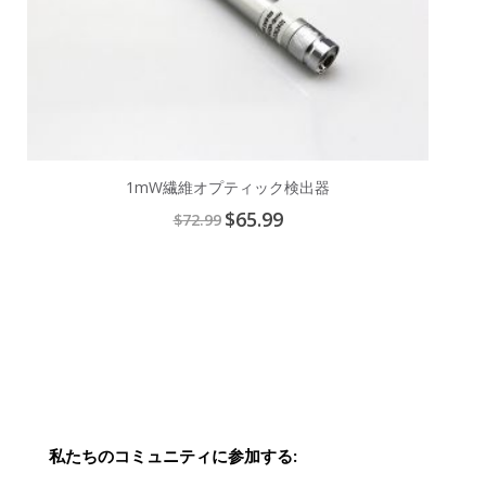
1mW繊維オプティック検出器
Special
$65.99
$72.99
Price
私たちのコミュニティに参加する: