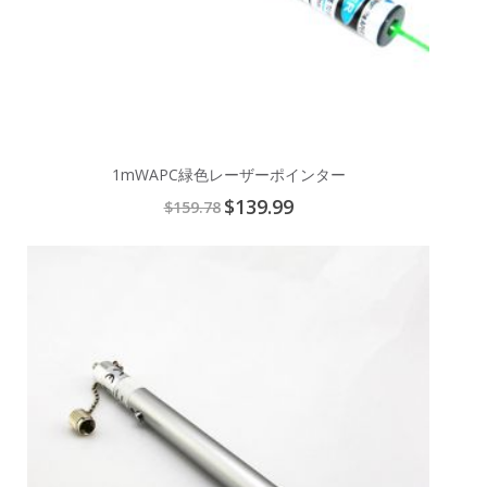
1mWAPC緑色レーザーポインター
Special
$139.99
$159.78
Price
Add
to
Cart