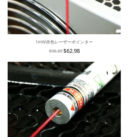
1mW赤色レーザーポインター
Special
$62.98
$96.89
Price
Add
to
Cart