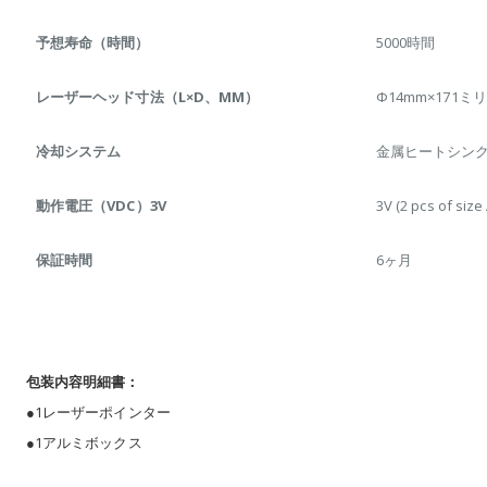
予想寿命（時間）
5000時間
レーザーヘッド寸法（L×D、MM）
Φ14mm×171
冷却システム
金属ヒートシン
動作電圧（VDC）3V
3V (2 pcs of siz
保証時間
6ヶ月
包装内容明細書：
●1レーザーポインター
●1アルミボックス