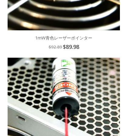
1mW青色レーザーポインター
Special
$89.98
$92.89
Price
Add
to
Cart