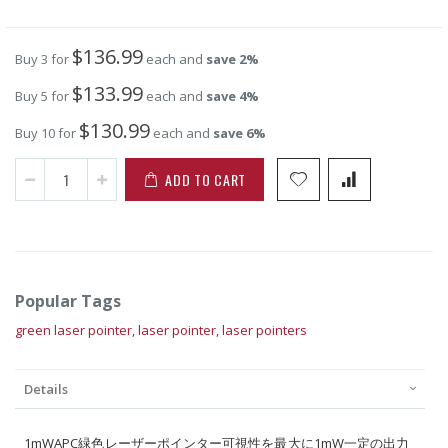
$136.99
Buy 3 for
each and
save
2
%
$133.99
Buy 5 for
each and
save
4
%
$130.99
Buy 10 for
each and
save
6
%
ADD TO CART
Popular Tags
green laser pointer,
laser pointer,
laser pointers
Details
1mWAPC緑色レーザーポインター可視性を最大に1mW一定の出力