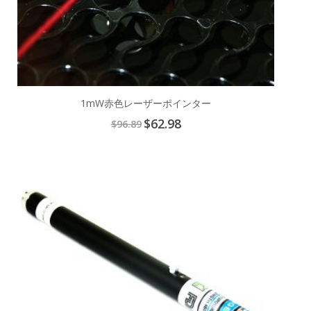
1mW赤色レーザーポインター
Special
$62.98
$96.89
Price
Add
to
Cart