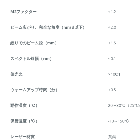
M2ファクター
<1.2
ビーム広がり、完全な角度（mrad以下）
<2.0
絞りでのビーム径（mm）
<1.5
スペクトル線幅（nm）
<0.1
偏光比
>100:1
ウォームアップ時間（分）
<0.5
動作温度（℃）
20〜30℃（25
保管温度（℃）
-10～+50℃
レーザー材質
黄銅