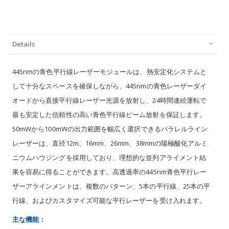
Details
445nmの青色平行線レーザーモジュールは、熱安定化システムと
して十分なスペースを確保しながら、445nmの青色レーザーダイ
オードから直接平行線レーザー光源を放射し、24時間連続運転で
最も安定した信頼性の高い青色平行線ビーム放射を保証します。
50mWから100mWの出力範囲を幅広く選択できるパラレルライン
レーザーは、直径12m、16mm、26mm、38mmの陽極酸化アルミ
ニウムハウジングを採用しており、理想的な並列アライメント結
果を容易に得ることができます。高透過率の445nm青色平行レー
ザーアラインメントは、複数のパターン、5本の平行線、25本の平
行線、およびカスタマイズ可能な平行レーザーを受け入れます。
主な機能：