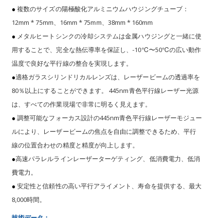
●
複数のサイズの陽極酸化アルミニウムハウジングチューブ：
12mm * 75mm、16mm * 75mm、38mm * 160mm
●
メタルヒートシンクの冷却システムは金属ハウジングと一緒に使
用することで、完全な熱伝導率を保証し、-10℃〜50℃の広い動作
温度で良好な平行線の整合を実現します。
●
適格ガラスシリンドリカルレンズは、レーザービームの透過率を
80％以上にすることができます。 445nm青色平行線レーザー光源
は、すべての作業現場で非常に明るく見えます。
●
調整可能なフォーカス設計の445nm青色平行線レーザーモジュー
ルにより、レーザービームの焦点を自由に調整できるため、平行
線の位置合わせの精度と精度が向上します。
●
高速パラレルラインレーザーターゲティング、低消費電力、低消
費電力。
●
安定性と信頼性の高い平行アライメント、寿命を提供する、最大
8,000時間。
技術データ：