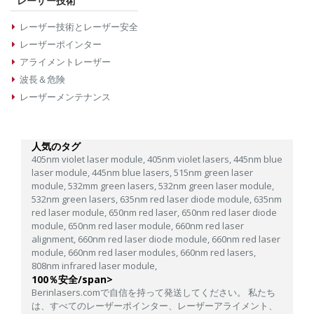
レーザー技術
レーザー技術とレーザー安全
レーザーポインター
アライメントレーザー
波長＆危険
レーザーメンテナンス
人気のタグ
405nm violet laser module,
405nm violet lasers,
445nm blue
laser module,
445nm blue lasers,
515nm green laser
module,
532mm green lasers,
532nm green laser module,
532nm green lasers,
635nm red laser diode module,
635nm
red laser module,
650nm red laser,
650nm red laser diode
module,
650nm red laser module,
660nm red laser
alignment,
660nm red laser diode module,
660nm red laser
module,
660nm red laser modules,
660nm red lasers,
808nm infrared laser module,
100％安全/span>
Berinlasers.comで自信を持って発送してください。 私たち
は、すべてのレーザーポインター、レーザーアライメント、