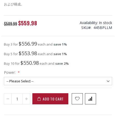
および構成。
$559.98
Special
Availability:
In stock
$589.99
Price
SKU
445BPLLM
$556.99
Buy 3 for
each and
save
1
%
$553.98
Buy 5 for
each and
save
1
%
$550.98
Buy 10 for
each and
save
2
%
Power:
ADD TO CART