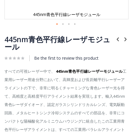
445nm青色平行線レーザモジュール
Skip
to
445nm青色平行線レーザモジュ
the
ール
beginning
of
Be the first to review this product
the
images
gallery
すべての可視レーザー中で、
445nm青色平行線レーザーモジュール
工
業用レーザー用途分野において、高輝度および長距離平行レーザーア
ライメントの下で、非常に明るくチャーミングな青色レーザー光を得
て、高精度と高精度平行アライメント結果を実現します。輸入445nm
青色レーザダイオード、認定ガラスシリンドリカルレンズ、電気駆動
回路、メタルヒートシンク冷却システムのすべての部品を、非常にコ
ンパクトな陽極酸化アルミニウムハウジングに統合したこの工業用青
色平行レーザアライメントは、すべての工業用パラレルアライメント