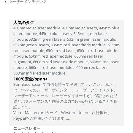
レーザーメンテナンス
人気のタグ
405nm violet laser module,
405nm violet lasers,
445nm blue
laser module,
445nm blue lasers,
515nm green laser
module,
532mm green lasers,
532nm green laser module,
532nm green lasers,
635nm red laser diode module,
635nm
red laser module,
650nm red laser,
650nm red laser diode
module,
650nm red laser module,
660nm red laser
alignment,
660nm red laser diode module,
660nm red laser
module,
660nm red laser modules,
660nm red lasers,
808nm infrared laser module,
100％安全/span>
Berinlasers.comで自信を持って発送してください。 私たち
は、すべてのレーザーポインター、レーザーアライメント、
レーザーモジュール、レーザーダイオードが、保証された品
質とパフォーマンスと同等の出力で販売されていることを保
証します。
Visa、Mastercardカード、Western Union、銀行振込、
Paypalをご利用いただけます......
ニュースレター