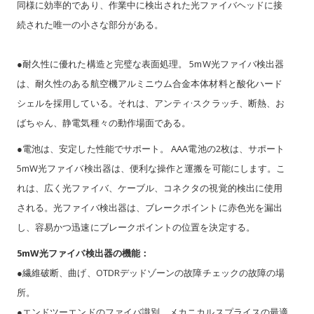
同様に効率的であり、作業中に検出された光ファイバヘッドに接
続された唯一の小さな部分がある。
●耐久性に優れた構造と完璧な表面処理。 5mW光ファイバ検出器
は、耐久性のある航空機アルミニウム合金本体材料と酸化ハード
シェルを採用している。それは、アンティ·スクラッチ、断熱、お
ばちゃん、静電気種々の動作場面である。
●電池は、安定した性能でサポート。 AAA電池の2枚は、サポート
5mW光ファイバ検出器は、便利な操作と運搬を可能にします。こ
れは、広く光ファイバ、ケーブル、コネクタの視覚的検出に使用
される。光ファイバ検出器は、ブレークポイントに赤色光を漏出
し、容易かつ迅速にブレークポイントの位置を決定する。
5mW光ファイバ検出器の機能：
●繊維破断、曲げ、OTDRデッドゾーンの故障チェックの故障の場
所。
●エンドツーエンドのファイバ識別、メカニカルスプライスの最適