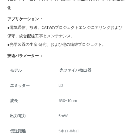
化
アプリケーション：
●電気通信、放送、CATVのプロジェクトエンジニアリングおよび
保守、統合配線工事とメンテナンス。
●光学装置の生産·研究、および他の繊維プロジェクト。
技術パラメーター：
モデル
光ファイバ検出器
エミッター
LD
波長
650±10nm
出力電力
5mW
伝送距離
5キロ-8キロ