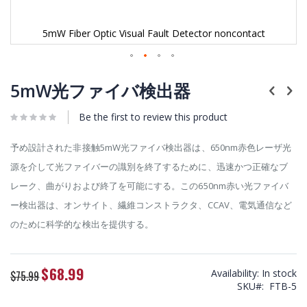
5mW Fiber Optic Visual Fault Detector noncontact
Skip
to
5mW光ファイバ検出器
the
beginning
Be the first to review this product
of
the
images
予め設計された非接触5mW光ファイバ検出器は、650nm赤色レーザ光
gallery
源を介して光ファイバーの識別を終了するために、迅速かつ正確なブ
レーク、曲がりおよび終了を可能にする。この650nm赤い光ファイバ
ー検出器は、オンサイト、繊維コンストラクタ、CCAV、電気通信など
のために科学的な検出を提供する。
$68.99
Special
Availability:
In stock
$75.99
Price
SKU
FTB-5