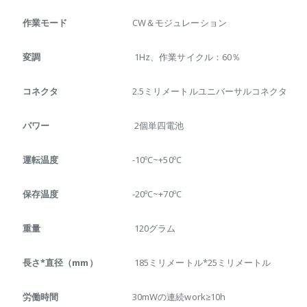
作業モード
CW＆モジュレーション
変調
1Hz、作業サイクル：60％
コネクタ
2.5ミリメートルユニバーサルコネクタ
パワー
2個単四電池
運転温度
-10ºC~+50ºC
保存温度
-20ºC~+70ºC
重量
120グラム
長さ*直径（mm）
185ミリメートル*25ミリメートル
労働時間
30mWの連続work≥10h