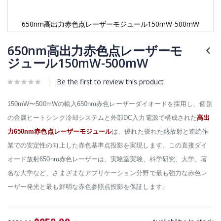
650nm高出力赤色点レーザーモジュール150mW-500mW
Skip
to
650nm高出力赤色点レーザーモ
the
ジュール150mW-500mW
beginning
of
Be the first to review this product
the
images
gallery
150mW〜500mWの輸入650nm赤色レーザーダイオードを採用し、個別
の金属ヒートシンク冷却システムと外部DC入力電源で構成された
高出
力650nm赤色点レーザーモジュール
は、優れた優れた熱放射と連続作
業での安定性の向上した赤色基準点投影を実現します。この直接ダイ
オード放射650nm赤色レーザーは、実験室実験、科学研究、大学、著
名な大学など、さまざまなアプリケーション分野で最も強力な赤色レ
ーザー発光と最も鮮明な赤色参照点投影を保証します。