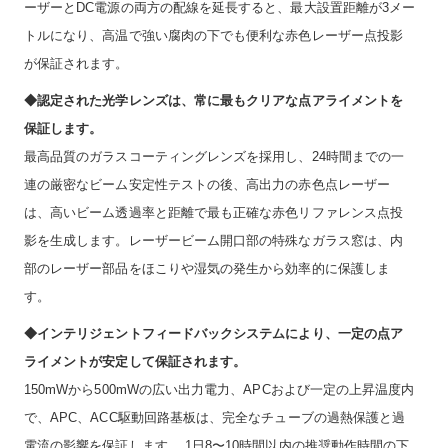
ーザーとDC電源の両方の配線を延長すると、最大設置距離が3メー
トルになり、高温で強い腐肉の下でも便利な赤色レーザー点投影
が保証されます。
◆認定された光学レンズは、常に最もクリアな点アライメントを
保証します。
最高品質のガラスコーティングレンズを採用し、24時間までの一
連の厳密なビーム安定性テストの後、高出力の赤色点レーザー
は、高いビーム透過率と距離で最も正確な赤色リファレンス点投
影を生成します。レーザービーム開口部の特殊なガラス窓は、内
部のレーザー部品をほこりや湿気の発生から効率的に保護しま
す。
◆インテリジェントフィードバックシステムにより、一定の点ア
ライメントが安定して保証されます。
150mWから500mWの広い出力電力、APCおよび一定の上昇温度内
で、APC、ACC駆動回路基板は、完全なチューブの過熱保護と過
電流の影響を保証します。 1日8〜10時間以内の推奨動作時間の下