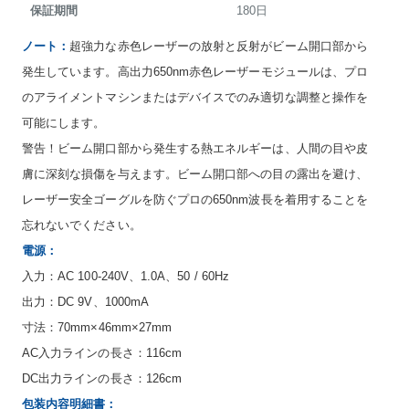
保証期間
180日
ノート：
超強力な赤色レーザーの放射と反射がビーム開口部から
発生しています。高出力650nm赤色レーザーモジュールは、プロ
のアライメントマシンまたはデバイスでのみ適切な調整と操作を
可能にします。
警告！ビーム開口部から発生する熱エネルギーは、人間の目や皮
膚に深刻な損傷を与えます。ビーム開口部への目の露出を避け、
レーザー安全ゴーグルを防ぐプロの650nm波長を着用することを
忘れないでください。
電源：
入力：AC 100-240V、1.0A、50 / 60Hz
出力：DC 9V、1000mA
寸法：70mm×46mm×27mm
AC入力ラインの長さ：116cm
DC出力ラインの長さ：126cm
包装内容明細書：