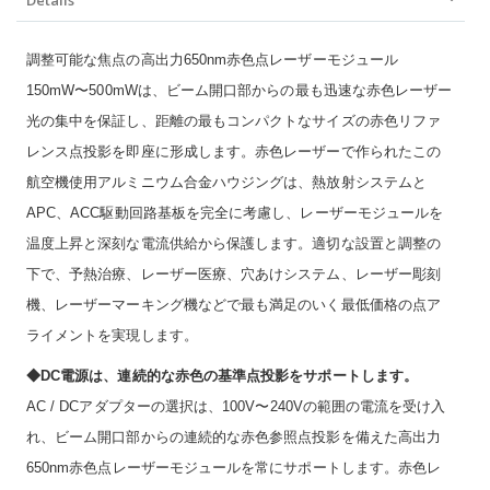
Details
調整可能な焦点の高出力650nm赤色点レーザーモジュール
150mW〜500mWは、ビーム開口部からの最も迅速な赤色レーザー
光の集中を保証し、距離の最もコンパクトなサイズの赤色リファ
レンス点投影を即座に形成します。赤色レーザーで作られたこの
航空機使用アルミニウム合金ハウジングは、熱放射システムと
APC、ACC駆動回路基板を完全に考慮し、レーザーモジュールを
温度上昇と深刻な電流供給から保護します。適切な設置と調整の
下で、予熱治療、レーザー医療、穴あけシステム、レーザー彫刻
機、レーザーマーキング機などで最も満足のいく最低価格の点ア
ライメントを実現します。
◆DC電源は、連続的な赤色の基準点投影をサポートします。
AC / DCアダプターの選択は、100V〜240Vの範囲の電流を受け入
れ、ビーム開口部からの連続的な赤色参照点投影を備えた高出力
650nm赤色点レーザーモジュールを常にサポートします。赤色レ