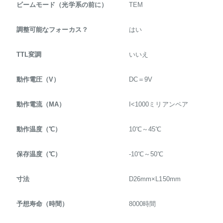
ビームモード（光学系の前に）
TEM
調整可能なフォーカス？
はい
TTL変調
いいえ
動作電圧（V）
DC＝9V
動作電流（MA）
I<1000ミリアンペア
動作温度（℃）
10℃～45℃
保存温度（℃）
-10℃～50℃
寸法
D26mm×L150mm
予想寿命（時間）
8000時間