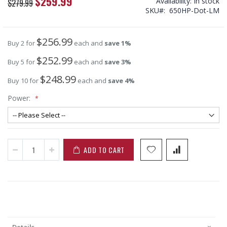
$259.99
Special
Availability:
In stock
$279.99
Price
SKU
650HP-Dot-LM
$256.99
Buy 2 for
each and
save
1
%
$252.99
Buy 5 for
each and
save
3
%
$248.99
Buy 10 for
each and
save
4
%
Power:
ADD TO CART