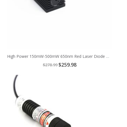
High Power 150mW-500mW 650nm Red Laser Diode Module
Special
$259.98
$278.99
Price