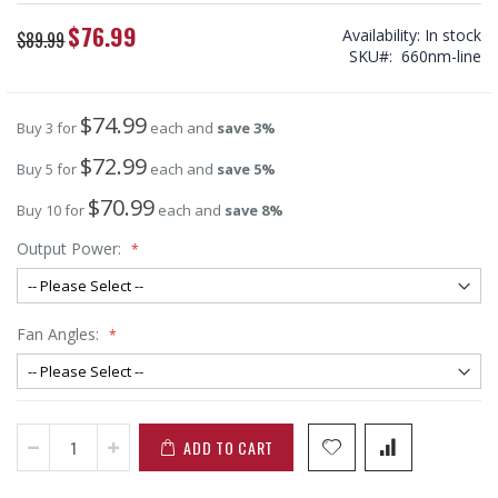
$76.99
Special
Availability:
In stock
$89.99
Price
SKU
660nm-line
$74.99
Buy 3 for
each and
save
3
%
$72.99
Buy 5 for
each and
save
5
%
$70.99
Buy 10 for
each and
save
8
%
Output Power:
Fan Angles:
ADD TO CART