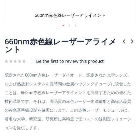
660nm赤色線レーザーアライメント
Skip
to
660nm赤色線レーザーアライメ
the
ント
beginning
of
Be the first to review this product
the
images
gallery
認定された660nm赤色レーザーダイオード、認定された光学レンズ、
および熱放射システムを長時間の金属ハウジングチューブに統合した
ことは、660nm赤色線レーザーアライメントを開発するための優れた
技術革新です。それは、高品質の赤色レーザー光源放射と高線形品質
の赤色基準線投影を確実にします。この赤色レーザーモジュールは、
著名な大学、研究室、研究所に高精度で低コストの線測定ソリューシ
ョンを提供します。