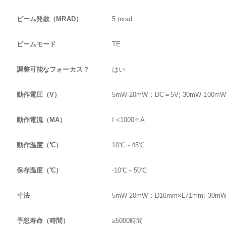
ビーム発散（MRAD）
5 mrad
ビームモード
TE
調整可能なフォーカス？
はい
動作電圧（V）
5mW-20mW：DC＝5V; 30mW-100m
動作電流（MA）
I <1000mA
動作温度（℃）
10℃～45℃
保存温度（℃）
-10℃～50℃
寸法
5mW-20mW：D16mm×L71mm; 30m
予想寿命（時間）
≥5000時間