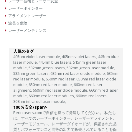
レーザー技術とレーザー安全
レーザーポインター
アライメントレーザー
波長＆危険
レーザーメンテナンス
人気のタグ
405nm violet laser module,
405nm violet lasers,
445nm blue
laser module,
445nm blue lasers,
515nm green laser
module,
532mm green lasers,
532nm green laser module,
532nm green lasers,
635nm red laser diode module,
635nm
red laser module,
650nm red laser,
650nm red laser diode
module,
650nm red laser module,
660nm red laser
alignment,
660nm red laser diode module,
660nm red laser
module,
660nm red laser modules,
660nm red lasers,
808nm infrared laser module,
100％安全/span>
Berinlasers.comで自信を持って発送してください。 私たち
は、すべてのレーザーポインター、レーザーアライメント、
レーザーモジュール、レーザーダイオードが、保証された品
質とパフォーマンスと同等の出力で販売されていることを保