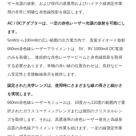
ザー光源の放射、および現代の産業用およびハイテク線測定作業
用の非常に明確な赤色線投影を保証します。
AC / DCアダプターは、一定の赤色レーザー光源の放射を可能にし
ます。
5mWから100mWの広い範囲の出力電力内で、直接ダイオード放射
660nm赤色線レーザーアライメントは、5V、9V 1000mA DC電源
のみを装備し、連続的な赤色レーザービームと赤色線投影を取得
する必要があります。本物の赤い線の位置合わせは、良好なビー
ム安定性と非接触線表示を維持します。
認定された光学レンズは、使用時にさまざまな線の長さと細かさ
を実現します。
660nm赤色線レーザーモジュールは、10度から110度の範囲内で選
択されたガラスコーティングレンズまたは個別のクリスタルレン
ズを取得します。それは、高透過率の赤色レーザー発光と高線形
品質の赤色線アライメントで作業を続けます。一定の線測定作業