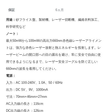
保証
6ヵ月
用途：
砂フライス盤、製材機、レーザー切断機、繊維衣料加工、
科学研究など
ノート：
最大50mWから100mWの高出力660nm赤色線レーザーアライメン
トは、強力な赤色レーザー放射と熱エネルギーを投射します。レ
ーザービームの開口部への目の露出を避け、常に安全で自由に使
用できるようになるまで、レーザー安全ゴーグルを防ぐ正しい
660nmの波長を着用してください。
電源：
入力：AC 100-240V、1.0A、50 / 60Hz
出力：DC 5V、9V、1000mA
寸法：70mm×46mm×27mm
AC入力線の長さ：116cm
DC出力線の長さ：126cm