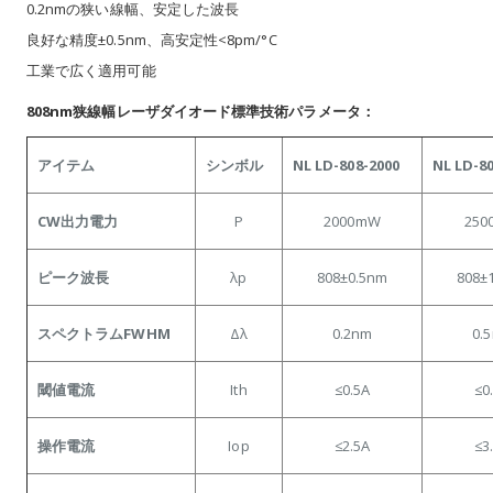
0.2nmの狭い線幅、安定した波長
良好な精度±0.5nm、高安定性<8pm/°C
工業で広く適用可能
808nm狭線幅レーザダイオード標準技術パラメータ：
アイテム
シンボル
NL LD-808-2000
NL LD-8
CW出力電力
P
2000mW
250
ピーク波長
λp
808±0.5nm
808±
スペクトラムFWHM
Δλ
0.2nm
0.
閾値電流
Ith
≤0.5A
≤0
操作電流
Iop
≤2.5A
≤3