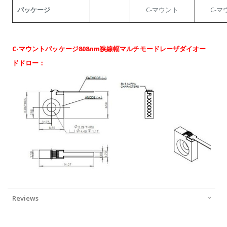
パッケージ
C-マウント
C-マ
C-マウントパッケージ808nm狭線幅マルチモードレーザダイオー
ドドロー：
Reviews