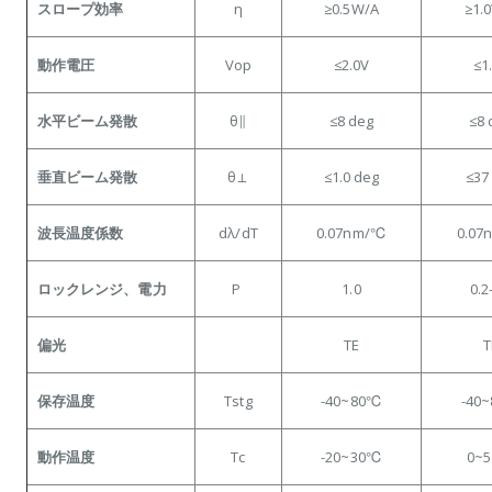
スロープ効率
η
≥0.5W/A
≥1.
動作電圧
Vop
≤2.0V
≤1
水平ビーム発散
θ∥
≤8 deg
≤8 
垂直ビーム発散
θ⊥
≤1.0 deg
≤37
波長温度係数
dλ/dT
0.07nm/℃
0.07
ロックレンジ、電力
P
1.0
0.2
偏光
TE
T
保存温度
Tstg
-40~80℃
-40
動作温度
Tc
-20~30℃
0~