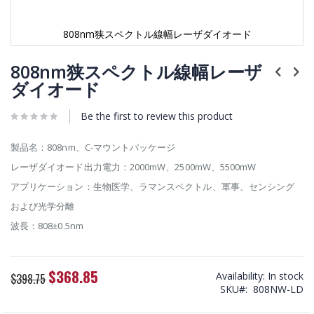
808nm狭スペクトル線幅レーザダイオード
Skip
to
808nm狭スペクトル線幅レーザ
the
ダイオード
beginning
of
Be the first to review this product
the
images
gallery
製品名：808nm、C-マウントパッケージ
レーザダイオード出力電力：2000mW、2500mW、5500mW
アプリケーション：生物医学、ラマンスペクトル、軍事、センシング
および光学分離
波長：808±0.5nm
$368.85
Special
Availability:
In stock
$398.75
Price
SKU
808NW-LD