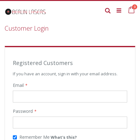
Skip
it
0
to
Ca
Search
Content
Customer Login
Registered Customers
If you have an account, sign in with your email address.
Email
Password
Remember Me
What's this?