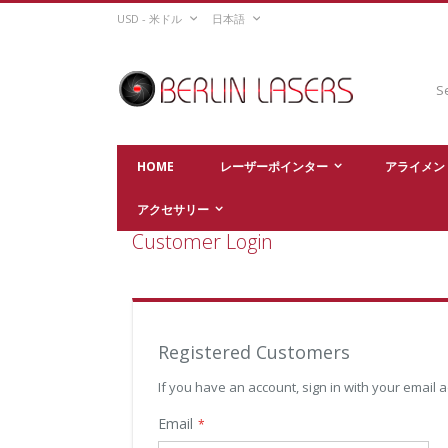
Skip
CURRENCY
LANGUAGE
USD - 米ドル
日本語
to
Content
Sear
HOME
レーザーポインター
アライメン
アクセサリー
Customer Login
Registered Customers
If you have an account, sign in with your email 
Email