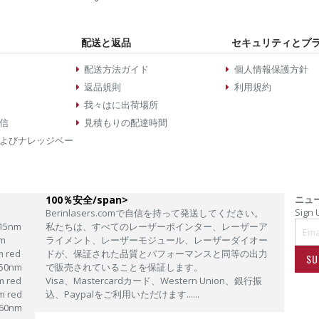
配送と返品
セキュリティとプ
配送方法ガイド
個人情報保護方針
返品規則
利用規約
我々はに出荷場所
信
見積もりの配達時間
よびナレッジベー
100％安全/span>
ニュ
Sign 
Berinlasers.comで自信を持って発送してください。
15nm
私たちは、すべてのレーザーポインター、レーザーア
m
ライメント、レーザーモジュール、レーザーダイオー
m red
ドが、保証された品質とパフォーマンスと同等の出力
SU
50nm
で販売されていることを保証します。
m red
Visa、Mastercardカード、Western Union、銀行振
m red
込、Paypalをご利用いただけます......
60nm