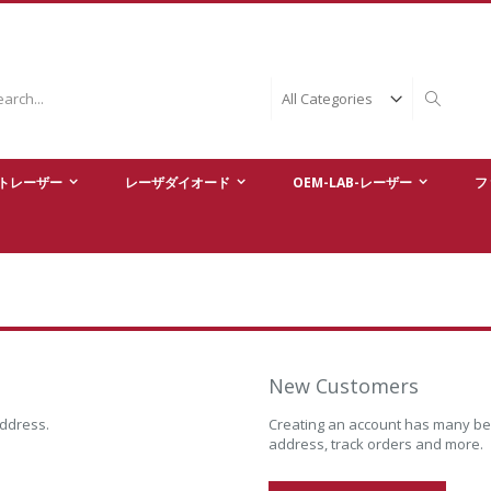
ch
Search
トレーザー
レーザダイオード
OEM-LAB-レーザー
フ
New Customers
address.
Creating an account has many ben
address, track orders and more.