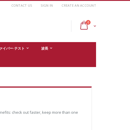
CONTACT US
SIGN IN
CREATE AN ACCOUNT
items
0
Cart
ァイバー·テスト
波長
efits: check out faster, keep more than one