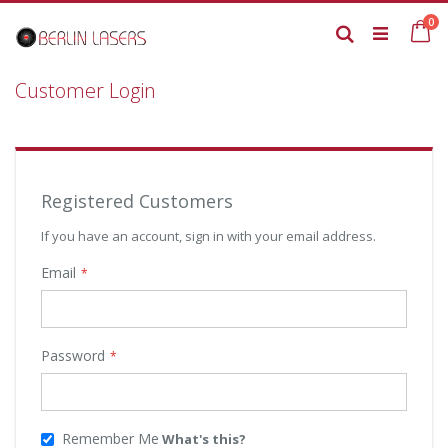
Skip
it
0
to
Ca
Search
Content
Customer Login
Registered Customers
If you have an account, sign in with your email address.
Email
Password
Remember Me
What's this?