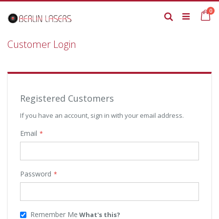
Skip
it
0
to
Ca
Search
Content
Customer Login
Registered Customers
If you have an account, sign in with your email address.
Email
Password
Remember Me
What's this?