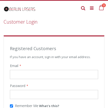
Skip
it
0
to
Ca
Search
Content
Customer Login
Registered Customers
If you have an account, sign in with your email address.
Email
Password
Remember Me
What's this?