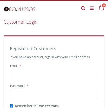
Skip
it
0
to
Ca
Search
Content
Customer Login
Registered Customers
If you have an account, sign in with your email address.
Email
Password
Remember Me
What's this?