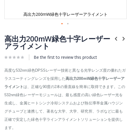
高出力200mW緑色十字レーザーアライメント
Skip
to
高出力200mW緑色十字レーザー
the
アライメント
beginning
of
Be the first to review this product
the
images
gallery
高度な532nm緑色DPSSレーザー技術と異なる光学レンズ度の優れたガ
ラスコーティングレンズを採用した
高出力200mW緑色十字レーザーア
ライメント
は、正確な90度の2本の垂直線を簡単に取得できます。この
532nm緑色レーザーモジュールは、最も感度の高い緑色レーザー光を
生成し、金属ヒートシンク冷却システムおよび熱伝導率金属ハウジン
グチューブと連携して、著名な大学、大学、研究所、ラボなどに最も
正確で安定した緑色十字ラインアライメントソリューションを提供し
ます。