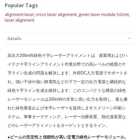
Popular Tags
alignment laser,
cross laser alignment,
green laser module 532nm,
laser alignment
Details
高出力200mW緑色十字レーザーアライメントは、産業用およびハ
イテク十字ラインアライメント作業分野での高レベルの精度の十
字ライン生成の問題を解決します。外部DC入力電源でサポートさ
れ、強い干渉や強い静電気などの下で一定の出力電源と継続的な
緑色十字ライン生成を維持します。このコンパクトな構造の緑色
レーザーモジュールは200mWの非常に高い出力を取得し、最も優
れた緑色垂直および水平レーザーを提供しますスクリーン印刷シ
ステム、軍事ターゲティング、レーザー治療装置、熱伝達装置な
どのレーザーアライメントをターゲットとするライン。
●ビームの安定性と信頼性が高い定電力緑色レーザーモジュール。