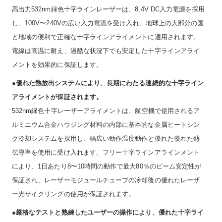
高出力532nm緑色十字ラインレーザーは、8.4V DC入力電源を採用
し、100V〜240Vの広い入力電流を受け入れ、地球上の大部分の国
と地域の便利で正確な十字ラインアライメントに適用されます。
電線は高温に耐え、過酷な状況下でも安定した十字ラインアライ
メントを効果的に保証します。
●優れた熱放出システムにより、長期にわたる連続的な十字ライン
アライメントが保証されます。
532nm緑色十字レーザーアライメントは、航空機で使用されるア
ルミニウム合金ハウジング材料の内部に基本的な金属ヒートシン
ク冷却システムを採用し、幅広い動作温度動作と優れた優れた熱
伝導率を使用に受け入れます。フリー十字ラインアラインメント
により、1日あたり8〜10時間の動作で最大80％のビーム安定性が
保証され、レーザーモジュールチューブの冷却後の優れたレーザ
ー光サイクリングの使用が保証されます。
●厳格なテストと熟練したユーザーの操作により、優れた十字ライ