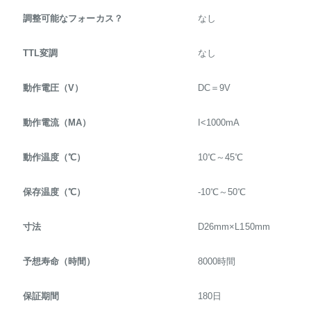
調整可能なフォーカス？
なし
TTL変調
なし
動作電圧（V）
DC＝9V
動作電流（MA）
I<1000mA
動作温度（℃）
10℃～45℃
保存温度（℃）
-10℃～50℃
寸法
D26mm×L150mm
予想寿命（時間）
8000時間
保証期間
180日