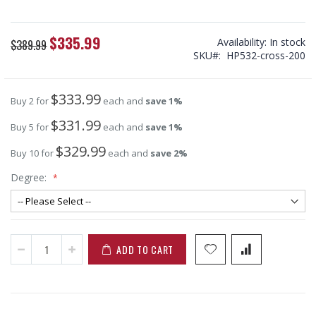
$335.99
Special
Availability:
In stock
$389.99
Price
SKU
HP532-cross-200
$333.99
Buy 2 for
each and
save
1
%
$331.99
Buy 5 for
each and
save
1
%
$329.99
Buy 10 for
each and
save
2
%
Degree:
ADD TO CART