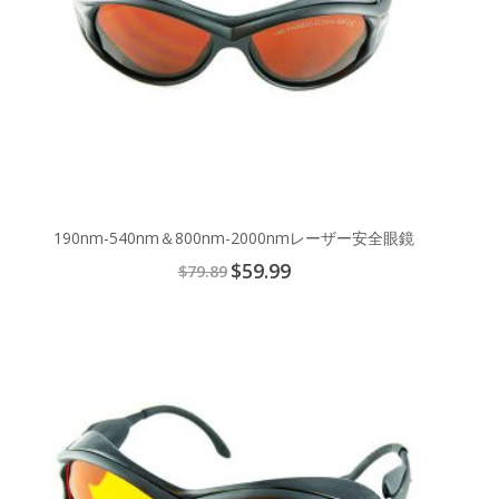
190nm-540nm＆800nm-2000nmレーザー安全眼鏡
Special
$59.99
$79.89
Price
Add
to
Cart