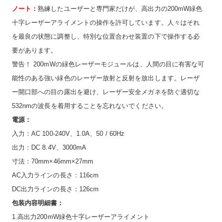
ノート：
熟練したユーザーと専門家だけが、高出力の200mW緑色
十字レーザーアライメントの操作を許可しています。人々はそれ
を最良の状態に調整し、特別な位置合わせ装置の下で操作する必
要があります。
警告！ 200mWの緑色レーザーモジュールは、人間の目に有害な可
能性のある強い緑色のレーザー放射と反射を放出します。レーザ
ー開口部への目の露出を避け、レーザー安全メガネを防ぐ適切な
532nmの波長を着用することを忘れないでください。
電源：
入力：AC 100-240V、1.0A、50 / 60Hz
出力：DC 8.4V、3000mA
寸法：70mm×46mm×27mm
AC入力ラインの長さ：116cm
DC出力ラインの長さ：126cm
包装内容明細書：
1.高出力200mW緑色十字レーザーアライメント