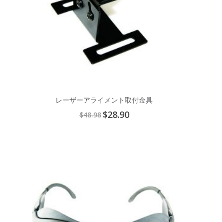
レーザーアライメント取付金具
Special
$28.90
$48.98
Price
Add
to
Cart