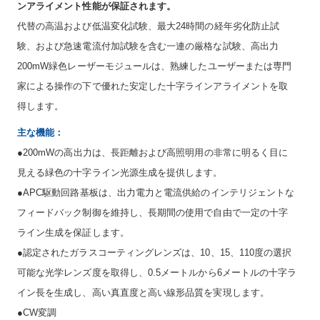
ンアライメント性能が保証されます。
代替の高温および低温変化試験、最大24時間の経年劣化防止試
験、および急速電流付加試験を含む一連の厳格な試験、高出力
200mW緑色レーザーモジュールは、熟練したユーザーまたは専門
家による操作の下で優れた安定した十字ラインアライメントを取
得します。
主な機能：
●200mWの高出力は、長距離および高照明用の非常に明るく目に
見える緑色の十字ライン光源生成を提供します。
●APC駆動回路基板は、出力電力と電流供給のインテリジェントな
フィードバック制御を維持し、長期間の使用で自由で一定の十字
ライン生成を保証します。
●認定されたガラスコーティングレンズは、10、15、110度の選択
可能な光学レンズ度を取得し、0.5メートルから6メートルの十字ラ
イン長を生成し、高い真直度と高い線形品質を実現します。
●CW変調