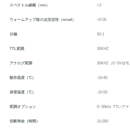
スペクトル線幅（nm）
<2
ウォームアップ後の点安定性（mrad）
<0.05
分極
50:1
TTL変調
30KHZ
アナログ変調
30KHZ（0~5V
動作温度（℃）
-10-40
保管温度（℃）
-10-50
変調オプション
0~30khz TTL /ア
切断寿命（時間）
10,000