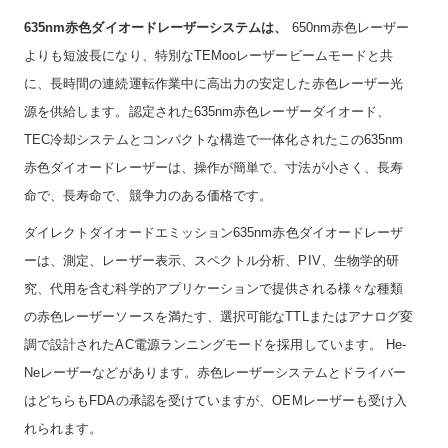
635nm赤色ダイオードレーザーシステムは、
650nm赤色レーザー
よりも短波長になり、特別なTEMooレーザービームモードと共
に、長時間の連続運転作業中に高出力の安定した赤色レーザー光
源を供給します。認定された635nm赤色レーザーダイオード、
TEC冷却システムとコンパクトな構造で一体化されたこの635nm
赤色ダイオードレーザーは、操作が簡単で、寸法が小さく、長寿
命で、長寿命で、競争力のある価格です。
ダイレクトダイオードエミッション635nm赤色ダイオードレーザ
ーは、測定、レーザー表示、スペクトル分析、PIV、生物学的研
究、代用を含む科学的アプリケーションで提供される様々な種類
の赤色レーザーソースを満たす、選択可能なTTLまたはアナログ変
調で設計されたAC電源ランニングモードを採用しています。 He-
Neレーザーなどがあります。赤色レーザーシステムとドライバー
はどちらもFDAの承認を受けていますが、OEMレーザーも受け入
れられます。