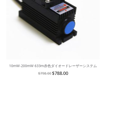
10mW-200mW 633m赤色ダイオードレーザーシステム
Special
$788.00
$798.00
Price