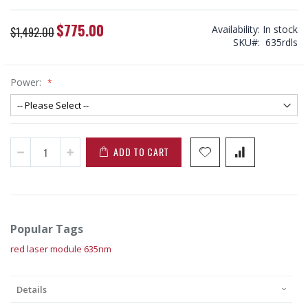
$775.00
Special
Availability:
In stock
$1,492.00
Price
SKU
635rdls
Power:
ADD TO CART
Popular Tags
red laser module 635nm
Details