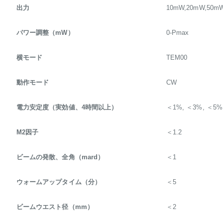
出力
10mW,20mW,50mW
パワー調整（mW）
0-Pmax
横モード
TEM00
動作モード
CW
電力安定度（実効値、4時間以上）
＜1%, ＜3%, ＜5%
M2因子
＜1.2
ビームの発散、全角（mard）
＜1
ウォームアップタイム（分）
＜5
ビームウエスト径（mm）
＜2