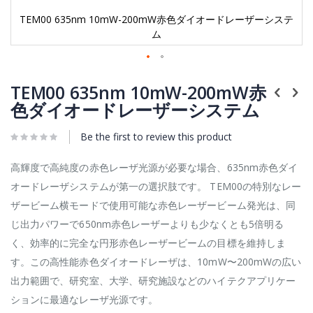
TEM00 635nm 10mW-200mW赤色ダイオードレーザーシステ
ム
Skip
to
TEM00 635nm 10mW-200mW赤
the
色ダイオードレーザーシステム
beginning
of
Be the first to review this product
the
images
gallery
高輝度で高純度の赤色レーザ光源が必要な場合、635nm赤色ダイ
オードレーザシステムが第一の選択肢です。 TEM00の特別なレー
ザービーム横モードで使用可能な赤色レーザービーム発光は、同
じ出力パワーで650nm赤色レーザーよりも少なくとも5倍明る
く、効率的に完全な円形赤色レーザービームの目標を維持しま
す。この高性能赤色ダイオードレーザは、10mW〜200mWの広い
出力範囲で、研究室、大学、研究施設などのハイテクアプリケー
ションに最適なレーザ光源です。