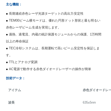
主な機能：
●
長期連続赤色レーザ光源ターゲットの高出力安定性
●
TEM00ビーム横モードは、優れた円形ドット形状と最も明るい
赤色レーザビーム生成を実現します。
●
過熱、過電流、内蔵の統計保護モジュールからの保護、1万時間
以上の寿命保証
●
TEC冷却システムは、長期運転で高いビーム安定性を保証しま
す。
●
TTLとアナログ変調
●
AC電源で動作する赤色ダイオードレーザーの操作が簡単
技術データ：
アイテム
赤色ダイオードレ
波長
635±5nm