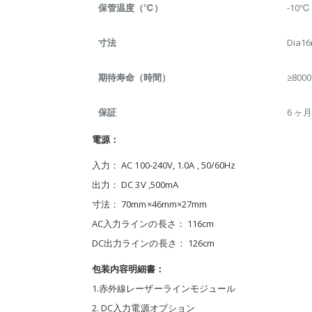
保管温度（℃）
-10
寸法
Dia1
期待寿命（時間）
≥800
保証
6 ヶ
電源：
入力： AC 100-240V, 1.0A , 50/60Hz
出力： DC 3V ,500mA
寸法： 70mm×46mm×27mm
AC入力ラインの長さ： 116cm
DC出力ラインの長さ： 126cm
包装内容明細書：
1.赤外線レーザーラインモジュール
2. DC入力電源オプション