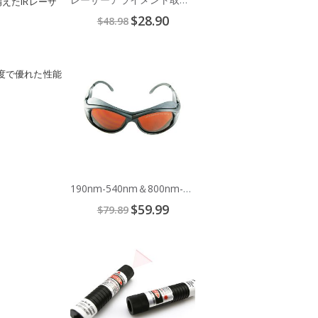
えたIRレーザ
Special
$28.90
$48.98
Price
Add
to
度で優れた性能
Cart
190nm-540nm＆800nm-2000nmレーザー安全眼鏡
Special
$59.99
$79.89
Price