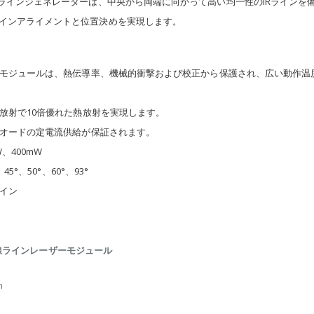
ラインジェネレーターは、中央から両端に向かって高い均一性のIRラインを備
インアライメントと位置決めを実現します。
ーモジュールは、熱伝導率、機械的衝撃および校正から保護され、広い動作温
放射で10倍優れた熱放射を実現します。
イオードの定電流供給が保証されます。
、400mW
°、50°、60°、93°
イン
線ラインレーザーモジュール
m