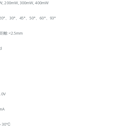
W, 200mW, 300mW, 400mW
20°、30°、45°、50°、60°、93°
 距離:<2.5mm
d
.0V
0mA
～30℃