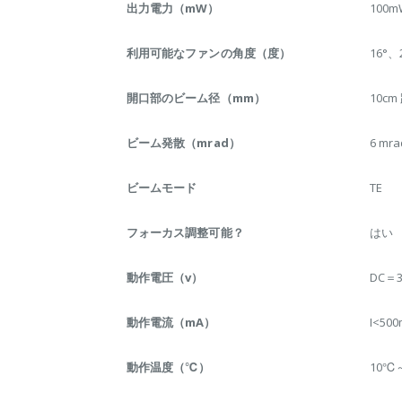
出力電力（mW）
100m
利用可能なファンの角度（度）
16°、
開口部のビーム径（mm）
10cm
ビーム発散（mrad）
6 mra
ビームモード
TE
フォーカス調整可能？
はい
動作電圧（v）
DC＝3
動作電流（mA）
I<50
動作温度（℃）
10℃