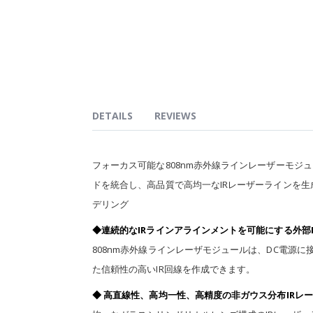
of
the
images
gallery
DETAILS
REVIEWS
フォーカス可能な808nm赤外線ラインレーザーモジ
ドを統合し、高品質で高均一なIRレーザーラインを
デリング
◆連続的なIRラインアラインメントを可能にする外部
808nm赤外線ラインレーザモジュールは、DC電源
た信頼性の高いIR回線を作成できます。
◆ 高直線性、高均一性、高精度の非ガウス分布IRレ