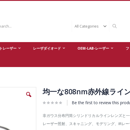
ch
Search
トレーザー
レーザダイオード
OEM-LAB-レーザー
フ
均一な808nm赤外線ラ
Be the first to review this prod
非ガウス分布円筒シリンドリカルラインレンズと一
レーザー照射、スキャニング、モデリング、IRレ