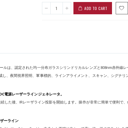
ADD TO CART
ュールは、認定された均一分布ガラスシリンドリカルレンズと808nm赤外線
生成し、夜間視界照明、軍事標的、ラインアライメント、スキャン、シグナリ
DC電源レーザーラインジェネレータ。
に接続した後、IRレーザライン投影を開始します。操作が非常に簡単で便利で
ーザーライン