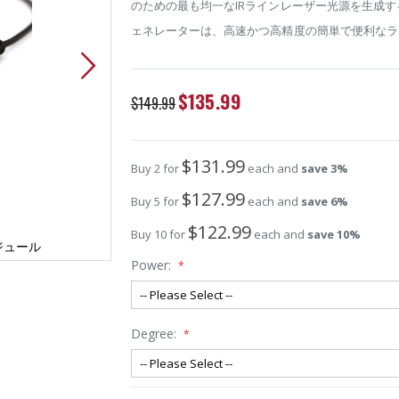
のための最も均一なIRラインレーザー光源を生成する
ェネレーターは、高速かつ高精度の簡単で便利なラ
Special
$135.99
$149.99
Price
$131.99
Buy 2 for
each and
save
3
%
$127.99
Buy 5 for
each and
save
6
%
$122.99
Buy 10 for
each and
save
10
%
ジュール
均一な808nm赤外線ラインレーザモ
Power:
Degree: