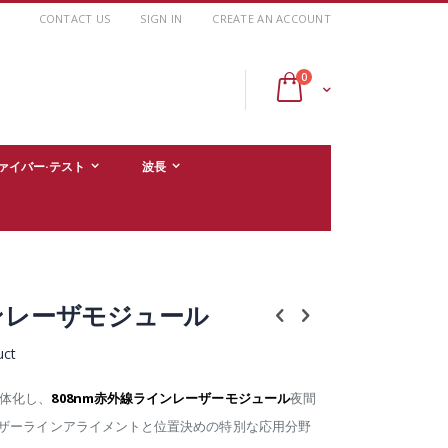
CONTACT US
SIGN IN
CREATE AN ACCOUNT
items
0
Cart
ァイバー·テスト
波長
インレーザモジュール
uct
体化し、
808nm赤外線ラインレーザーモジュール
夜間
ーザーラインアライメントと位置決めの特別な応用分野