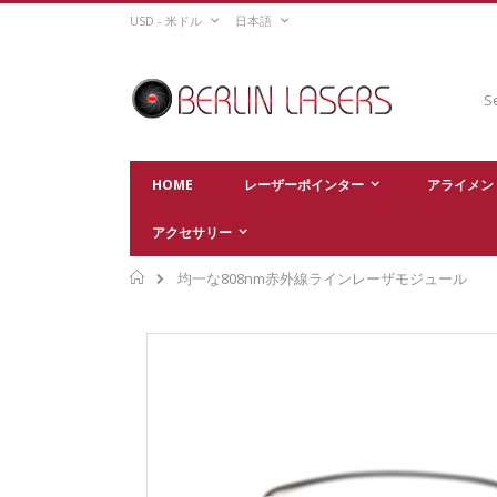
Skip
CURRENCY
LANGUAGE
USD - 米ドル
日本語
to
Content
Sear
HOME
レーザーポインター
アライメン
アクセサリー
Home
均一な808nm赤外線ラインレーザモジュール
Skip
to
the
end
of
the
images
gallery