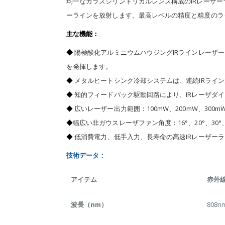
均一なガラスシリンドリカルレンズ構成のIRレーザー
ーラインを放射します。最高レベルの精度と精度のラ
主な機能：
◆
陽極酸化アルミニウムハウジングIRラインレーザ
を発揮します。
◆
メタルヒートシンク冷却システムは、連続IRライン
◆
知的フィードバック駆動回路により、IRレーザダ
◆
広いレーザー出力範囲：100mW、200mW、300mW
◆
幅広い非ガウスレーザファン角度：16°、20°、30°、45
◆
低消費電力、低手入力、長寿命の高速IRレーザーラ
技術データ：
アイテム
赤外
波長（nm）
808n