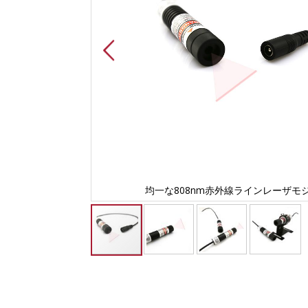
ジュール
均一な808nm赤外線ラインレーザモ
Skip
to
the
beginning