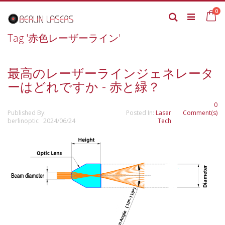
Skip
it
0
to
Ca
Search
Content
Tag '赤色レーザーライン'
最高のレーザーラインジェネレータ
ーはどれですか - 赤と緑？
0
Published By:
Posted In:
Laser
Comment(s)
berlinoptic 2024/06/24
Tech