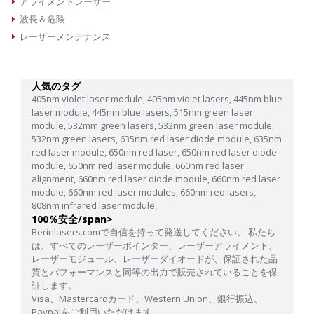
アライメントレーザー
波長＆危険
レーザーメンテナンス
人気のタグ
405nm violet laser module,
405nm violet lasers,
445nm blue
laser module,
445nm blue lasers,
515nm green laser
module,
532mm green lasers,
532nm green laser module,
532nm green lasers,
635nm red laser diode module,
635nm
red laser module,
650nm red laser,
650nm red laser diode
module,
650nm red laser module,
660nm red laser
alignment,
660nm red laser diode module,
660nm red laser
module,
660nm red laser modules,
660nm red lasers,
808nm infrared laser module,
100％安全/span>
Berinlasers.comで自信を持って発送してください。 私たち
は、すべてのレーザーポインター、レーザーアライメント、
レーザーモジュール、レーザーダイオードが、保証された品
質とパフォーマンスと同等の出力で販売されていることを保
証します。
Visa、Mastercardカード、Western Union、銀行振込、
Paypalをご利用いただけます......