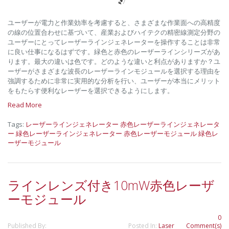
ユーザーが電力と作業効率を考慮すると、さまざまな作業面への高精度
の線の位置合わせに基づいて、産業およびハイテクの精密線測定分野の
ユーザーにとってレーザーラインジェネレーターを操作することは非常
に良い仕事になるはずです。緑色と赤色のレーザーラインシリーズがあ
ります。最大の違いは色です。どのような違いと利点がありますか？ユ
ーザーがさまざまな波長のレーザーラインモジュールを選択する理由を
強調するために非常に実用的な分析を行い、ユーザーが本当にメリット
をもたらす便利なレーザーを選択できるようにします。
Read More
Tags:
レーザーラインジェネレーター
赤色レーザーラインジェネレータ
ー
緑色レーザーラインジェネレーター
赤色レーザーモジュール
緑色レ
ーザーモジュール
ラインレンズ付き10mW赤色レーザ
ーモジュール
0
Published By:
Posted In:
Laser
Comment(s)