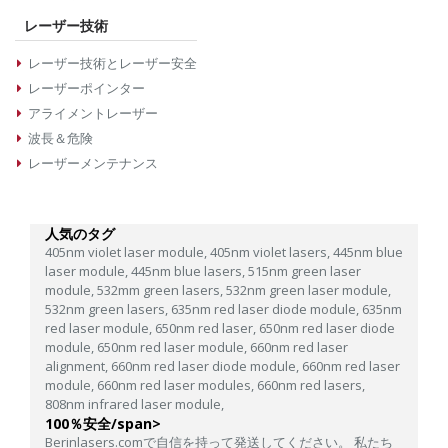
レーザー技術
レーザー技術とレーザー安全
レーザーポインター
アライメントレーザー
波長＆危険
レーザーメンテナンス
人気のタグ
405nm violet laser module,
405nm violet lasers,
445nm blue
laser module,
445nm blue lasers,
515nm green laser
module,
532mm green lasers,
532nm green laser module,
532nm green lasers,
635nm red laser diode module,
635nm
red laser module,
650nm red laser,
650nm red laser diode
module,
650nm red laser module,
660nm red laser
alignment,
660nm red laser diode module,
660nm red laser
module,
660nm red laser modules,
660nm red lasers,
808nm infrared laser module,
100％安全/span>
Berinlasers.comで自信を持って発送してください。 私たち