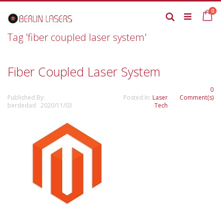
Skip
it
0
to
Ca
Search
Content
Tag 'fiber coupled laser system'
Fiber Coupled Laser System
0
Published By:
Posted In:
Laser
Comment(s)
berdedad 2020/11/03
Tech