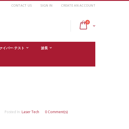
CONTACT US
SIGN IN
CREATE AN ACCOUNT
items
0
Cart
ァイバー·テスト
波長
Posted In:
Laser Tech
0 Comment(s)