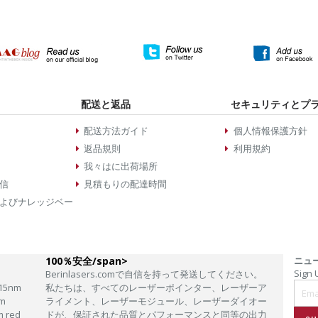
配送と返品
セキュリティとプ
配送方法ガイド
個人情報保護方針
返品規則
利用規約
我々はに出荷場所
信
見積もりの配達時間
よびナレッジベー
100％安全/span>
ニュ
Sign 
Berinlasers.comで自信を持って発送してください。
15nm
私たちは、すべてのレーザーポインター、レーザーア
m
ライメント、レーザーモジュール、レーザーダイオー
m red
ドが、保証された品質とパフォーマンスと同等の出力