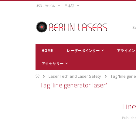
Skip
CURRENCY
LANGUAGE
USD - 米ドル
日本語
to
Content
Sear
HOME
レーザーポインター
アライメン
アクセサリー
Home
Laser Tech and Laser Safety
Tag 'line gene
Tag 'line generator laser'
Lin
Publish