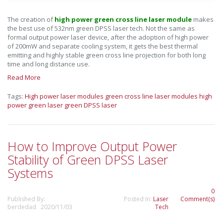
The creation of
high power green cross line laser module
makes
the best use of 532nm green DPSS laser tech. Not the same as
formal output power laser device, after the adoption of high power
of 200mW and separate cooling system, it gets the best thermal
emitting and highly stable green cross line projection for both long
time and long distance use.
Read More
Tags:
High power laser modules
green cross line laser modules
high
power green laser
green DPSS laser
How to Improve Output Power
Stability of Green DPSS Laser
Systems
0
Published By:
Posted In:
Laser
Comment(s)
berdedad 2020/11/03
Tech