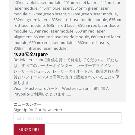
405nm violet laser module,
405nm violet lasers,
445nm blue
laser module,
445nm blue lasers,
515nm green laser
module,
532mm green lasers,
532nm green laser module,
532nm green lasers,
635nm red laser diode module,
635nm
red laser module,
650nm red laser,
650nm red laser diode
module,
650nm red laser module,
660nm red laser
alignment,
660nm red laser diode module,
660nm red laser
module,
660nm red laser modules,
660nm red lasers,
808nm infrared laser module,
100％安全/span>
Berinlasers.comで自信を持って発送してください。 私たち
は、すべてのレーザーポインター、レーザーアライメント、
レーザーモジュール、レーザーダイオードが、保証された品
質とパフォーマンスと同等の出力で販売されていることを保
証します。
Visa、Mastercardカード、Western Union、銀行振込、
Paypalをご利用いただけます......
ニュースレター
Sign Up for Our Newsletter:
SUBSCRIBE