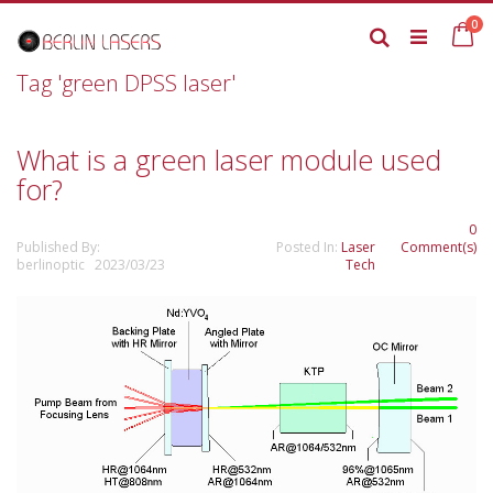
Skip
it
0
to
Ca
Search
Content
Tag 'green DPSS laser'
What is a green laser module used
for?
0
Published By:
Posted In:
Laser
Comment(s)
berlinoptic 2023/03/23
Tech