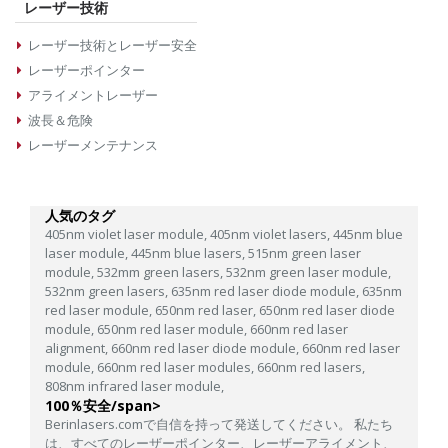
レーザー技術
レーザー技術とレーザー安全
レーザーポインター
アライメントレーザー
波長＆危険
レーザーメンテナンス
人気のタグ
405nm violet laser module,
405nm violet lasers,
445nm blue
laser module,
445nm blue lasers,
515nm green laser
module,
532mm green lasers,
532nm green laser module,
532nm green lasers,
635nm red laser diode module,
635nm
red laser module,
650nm red laser,
650nm red laser diode
module,
650nm red laser module,
660nm red laser
alignment,
660nm red laser diode module,
660nm red laser
module,
660nm red laser modules,
660nm red lasers,
808nm infrared laser module,
100％安全/span>
Berinlasers.comで自信を持って発送してください。 私たち
は、すべてのレーザーポインター、レーザーアライメント、