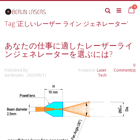
Skip
it
0
to
Ca
Search
Content
Tag '正しいレーザー ライン ジェネレーター'
あなたの仕事に適したレーザーライ
ンジェネレーターを選ぶには?
0
Published By:
Posted In:
Laser
Comment(s)
berlinoptic 2023/05/11
Tech