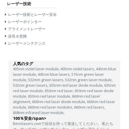
レーザー技術
レーザー技術とレーザー安全
レーザーポインター
アライメントレーザー
波長＆危険
レーザーメンテナンス
人気のタグ
405nm violet laser module,
405nm violet lasers,
445nm blue
laser module,
445nm blue lasers,
515nm green laser
module,
532mm green lasers,
532nm green laser module,
532nm green lasers,
635nm red laser diode module,
635nm
red laser module,
650nm red laser,
650nm red laser diode
module,
650nm red laser module,
660nm red laser
alignment,
660nm red laser diode module,
660nm red laser
module,
660nm red laser modules,
660nm red lasers,
808nm infrared laser module,
100％安全/span>
Berinlasers.comで自信を持って発送してください。 私たち