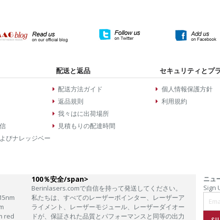
配送と返品
セキュリティとプ
配送方法ガイド
個人情報保護方針
返品規則
利用規約
我々はに出荷場所
信
見積もりの配達時間
よびナレッジベー
100％安全/span>
ニュ
Sign 
Berinlasers.comで自信を持って発送してください。
15nm
私たちは、すべてのレーザーポインター、レーザーア
m
ライメント、レーザーモジュール、レーザーダイオー
m red
ドが、保証された品質とパフォーマンスと同等の出力
SU