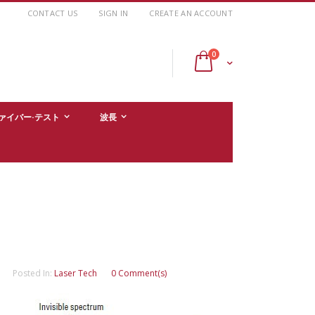
CONTACT US
SIGN IN
CREATE AN ACCOUNT
items
0
Cart
ァイバー·テスト
波長
Posted In:
Laser Tech
0 Comment(s)