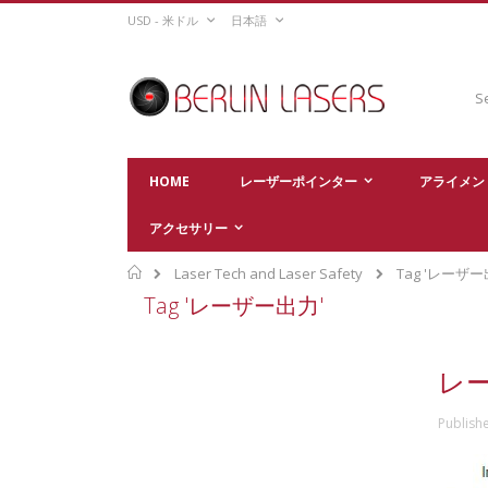
Skip
CURRENCY
LANGUAGE
USD - 米ドル
日本語
to
Content
Sear
HOME
レーザーポインター
アライメン
アクセサリー
Home
Laser Tech and Laser Safety
Tag 'レーザー
Tag 'レーザー出力'
レ
Publish