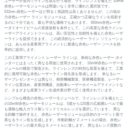
ユーザーが室内でライン生成を行う場合、ラインレンズを備えた 10mW
赤色レーザーモジュールは間違いなく非常に優れた選択肢です。
532nm 緑色レーザーほど明るく視認性は高くありませんが、この低出
力赤色レーザー ライン モジュールは、正確かつ正確なラインを投影す
るのに十分であり、最も手頃な価格でもあります。 650nm赤色レーザ
ーダイオードビームの直接放射を条件として、この高度な赤色ラインレ
ーザーアライメントツールは、高い安定性と信頼性を備えた赤色レーザ
ーラインを提供できます。 この経済的なレーザー ライン ソリューショ
ンは、あらゆる産業用アライメントに最適な赤色レーザー ソースを効
率的に提供します。
この工業用アライメント レーザー ラインは、単純な赤色レーザー ポイ
ンターとはまったく異なる用途に使用されます。 10mW赤色レーザーモ
ジュールの構造で製造され、ラインレンズの特別な装置を備えて、工業
的に適用可能な赤色レーザーライン発生器を形成します。 単なるレー
ザープレゼンターとは異なり、精密機械製造、医療機器製造、レーザー
ライン位置決め、産業用機器、自動車レーザーホイールアライメントな
ど、さまざまな産業ライン生成作業分野で広く使用されています。
シンプルな構造の赤色レーザーモジュールで、ラインレンズを備えたこ
の10mW赤色レーザーモジュールは、5度から120度の広範囲レベルで最
も適格な輸入ガラス製シリンドリカルレンズを選択しています。 異な
る距離で操作すると、赤色レーザーモジュールは目的のターゲット面で
異なるライン長を生成します。 作動距離が 2 メートルの場合、赤色レ
ーザーラインの最大長は 6 メートルに達します。 異なるレンズ度数の