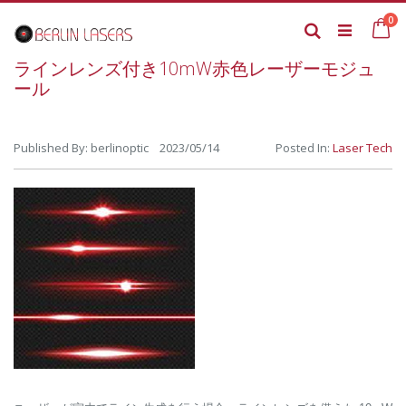
Skip
it
0
to
Ca
Search
Content
ラインレンズ付き10mW赤色レーザーモジュ
ール
Published By: berlinoptic 2023/05/14
Posted In:
Laser Tech