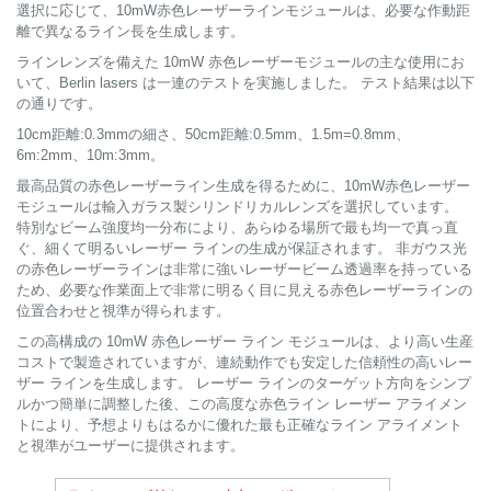
選択に応じて、10mW赤色レーザーラインモジュールは、必要な作動距
離で異なるライン長を生成します。
ラインレンズを備えた 10mW 赤色レーザーモジュールの主な使用にお
いて、Berlin lasers は一連のテストを実施しました。 テスト結果は以下
の通りです。
10cm距離:0.3mmの細さ、50cm距離:0.5mm、1.5m=0.8mm、
6m:2mm、10m:3mm。
最高品質の赤色レーザーライン生成を得るために、10mW赤色レーザー
モジュールは輸入ガラス製シリンドリカルレンズを選択しています。
特別なビーム強度均一分布により、あらゆる場所で最も均一で真っ直
ぐ、細くて明るいレーザー ラインの生成が保証されます。 非ガウス光
の赤色レーザーラインは非常に強いレーザービーム透過率を持っている
ため、必要な作業面上で非常に明るく目に見える赤色レーザーラインの
位置合わせと視準が得られます。
この高構成の 10mW 赤色レーザー ライン モジュールは、より高い生産
コストで製造されていますが、連続動作でも安定した信頼性の高いレー
ザー ラインを生成します。 レーザー ラインのターゲット方向をシンプ
ルかつ簡単に調整した後、この高度な赤色ライン レーザー アライメン
トにより、予想よりもはるかに優れた最も正確なライン アライメント
と視準がユーザーに提供されます。