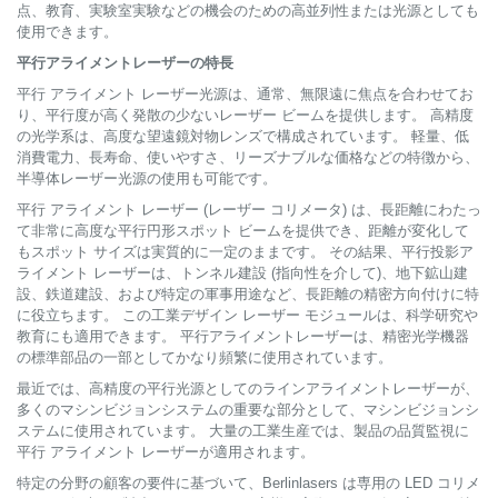
点、教育、実験室実験などの機会のための高並列性または光源としても
使用できます。
平行アライメントレーザーの特長
平行 アライメント レーザー光源は、通常、無限遠に焦点を合わせてお
り、平行度が高く発散の少ないレーザー ビームを提供します。 高精度
の光学系は、高度な望遠鏡対物レンズで構成されています。 軽量、低
消費電力、長寿命、使いやすさ、リーズナブルな価格などの特徴から、
半導体レーザー光源の使用も可能です。
平行 アライメント レーザー (レーザー コリメータ) は、長距離にわたっ
て非常に高度な平行円形スポット ビームを提供でき、距離が変化して
もスポット サイズは実質的に一定のままです。 その結果、平行投影ア
ライメント レーザーは、トンネル建設 (指向性を介して)、地下鉱山建
設、鉄道建設、および特定の軍事用途など、長距離の精密方向付けに特
に役立ちます。 この工業デザイン レーザー モジュールは、科学研究や
教育にも適用できます。 平行アライメントレーザーは、精密光学機器
の標準部品の一部としてかなり頻繁に使用されています。
最近では、高精度の平行光源としてのラインアライメントレーザーが、
多くのマシンビジョンシステムの重要な部分として、マシンビジョンシ
ステムに使用されています。 大量の工業生産では、製品の品質監視に
平行 アライメント レーザーが適用されます。
特定の分野の顧客の要件に基づいて、Berlinlasers は専用の LED コリメ