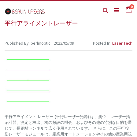
Skip
it
0
to
Ca
Search
Content
平行アライメントレーザー
Published By: berlinoptic 2023/05/09
Posted In:
Laser Tech
平行アライメント レーザー (平行レーザー光源) は、測位、レーザー指
示計器、測定と検出、橋の敷設の機会、およびその他の特別な目的を通
じて、長距離トンネルで広く使用されています。 さらに、この平行投
影レーザーモジュールは、産業用オートメーションやその他の産業用視