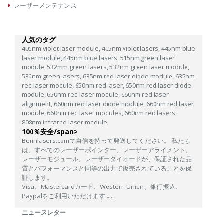
レーザーメンテナンス
人気のタグ
405nm violet laser module,
405nm violet lasers,
445nm blue
laser module,
445nm blue lasers,
515nm green laser
module,
532mm green lasers,
532nm green laser module,
532nm green lasers,
635nm red laser diode module,
635nm
red laser module,
650nm red laser,
650nm red laser diode
module,
650nm red laser module,
660nm red laser
alignment,
660nm red laser diode module,
660nm red laser
module,
660nm red laser modules,
660nm red lasers,
808nm infrared laser module,
100％安全/span>
Berinlasers.comで自信を持って発送してください。 私たち
は、すべてのレーザーポインター、レーザーアライメント、
レーザーモジュール、レーザーダイオードが、保証された品
質とパフォーマンスと同等の出力で販売されていることを保
証します。
Visa、Mastercardカード、Western Union、銀行振込、
Paypalをご利用いただけます......
ニュースレター