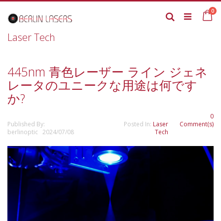
Skip
it
0
to
Ca
Search
Content
Laser Tech
445nm 青色レーザー ライン ジェネ
レータのユニークな用途は何です
か?
0
Published By:
Posted In:
Laser
Comment(s)
berlinoptic 2024/07/08
Tech