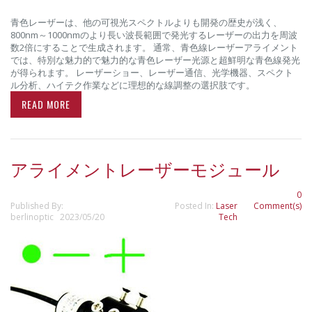
青色レーザーは、他の可視光スペクトルよりも開発の歴史が浅く、
800nm～1000nmのより長い波長範囲で発光するレーザーの出力を周波
数2倍にすることで生成されます。 通常、青色線レーザーアライメント
では、特別な魅力的で魅力的な青色レーザー光源と超鮮明な青色線発光
が得られます。 レーザーショー、レーザー通信、光学機器、スペクト
ル分析、ハイテク作業などに理想的な線調整の選択肢です。
READ MORE
アライメントレーザーモジュール
0
Published By:
Posted In:
Laser
Comment(s)
berlinoptic 2023/05/20
Tech