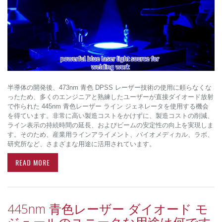
半導体の開発後、473nm 青色 DPSS レーザー技術の使用に頼らなくな
ったため、多くのエンジニアと熟練したユーザーが直接ダイオード放射
で作られた 445nm 青色レーザー ライン ジェネレータを使用する機会
を得ています。非常に高い製造コストをかけずに、製造コストの削減、
ライン表示の持続時間の延長、およびビームの安定性の向上を実現しま
す。そのため、産業用ラインアライメント、バイオメディカル、ラボ、
研究所など、さまざまな用途に活用されています。
READ MORE
445nm 青色レーザー ダイオード モ