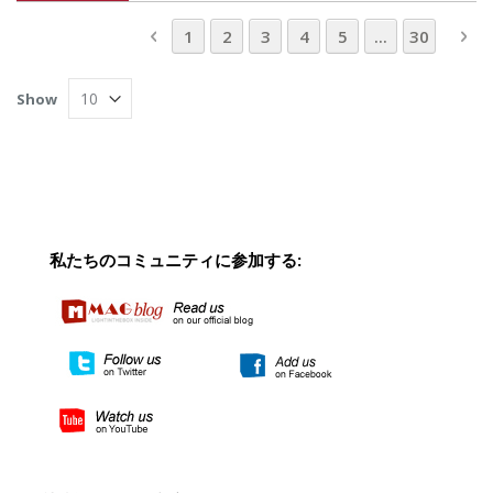
Page
Page
Previous
Page
You're currently reading page
Page
Page
Page
Page
Pa
Ne
1
2
3
4
5
...
30
Show
私たちのコミュニティに参加する: