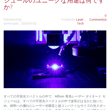
ジュールのユニークな用途は何です
か?
0
Published By:
Posted In:
Laser
Comment(s)
berlinoptic 2024/07/02
Tech
すべての可視光スペクトルの中で、445nm 青色レーザー ダイオード モ
ジュールは、すべての可視光スペクトルの中で波長がはるかに短いた
め、材料への優れたレーザー光吸収と超コンパクトなサイズの光スポッ